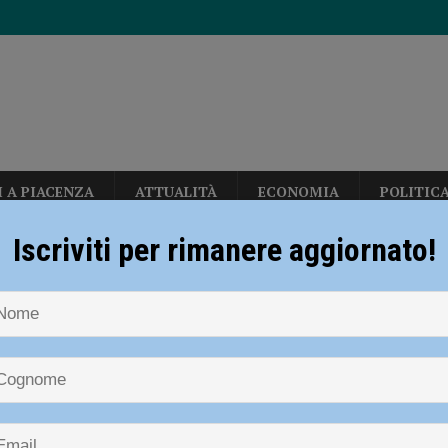
I A PIACENZA
ATTUALITÀ
ECONOMIA
POLITIC
allerizza, in Largo Erfurt e Corso Europa: “sgomberati” dalla polizia locale
Iscriviti per rimanere aggiornato!
CPAE
sul deflusso ecologico non possono mettere in ginocchio gli agricoltori”
i carabinieri: sette segnalati e stupefacenti sequestrati
CRONACA
disce i titolari ferendone uno: bloccato e arrestato poco dopo la fuga