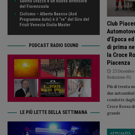
Savino Orazzo è un nuovo difensore
del Fiorenzuola
Ciclismo – Alberto Baesso (Asd
Programma Auto) è il “re” del Giro del
Club Piace
Friuli Venezia Giulia Master
Automotove
d’Epoca ed
PODCAST RADIO SOUND
di prima ne
la Croce Ro
Piacenza
23 Dicembre
Redazione FG
Più di trenta 
due autoambul
condotte dagli
Croce Rossa di
LE PIÙ LETTE DELLA SETTIMANA
grande
ATTUALITÀ