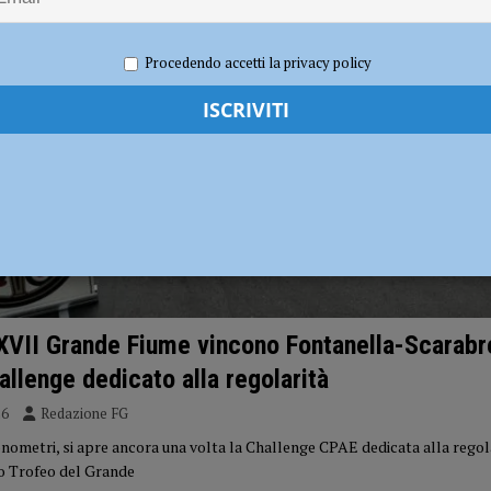
erby con Fiorenzuola e Nibbiano
CALCIO
Procedendo accetti la privacy policy
n: “Calo deciso delle temperature solo dopo ferragosto” – AUDIO
XVII Grande Fiume vincono Fontanella-Scarabrel
hallenge dedicato alla regolarità
26
Redazione FG
nometri, si apre ancora una volta la Challenge CPAE dedicata alla regolar
o Trofeo del Grande