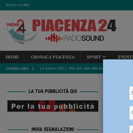
RADIO SOUND
HOME
CRONACA PIACENZA
SPORT
EVENT
[ 6 Agosto 2026 ]
Accampamenti abusivi e bivacchi alla Cav
ULTIMA ORA
CRONACA PIACENZA
HOME
[ 6 Agosto 2026 ]
Crisi idrica, Murelli (Lega): “Le regole 
LA TUA PUBBLICITÀ QUI
POLITICA
CPAE
[ 6 Agosto 2026 ]
Droga sulle strade, controlli a tappeto de
ATTUALITÀ
PIACENZA
INVIA SEGNALAZIONI
[ 6 Agosto 2026 ]
Scoperto durante il furto in un bar aggre