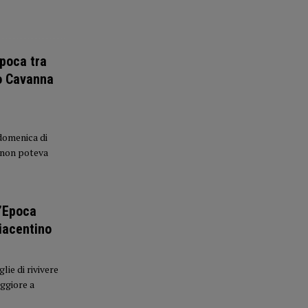
Epoca tra
no Cavanna
domenica di
o non poteva
d’Epoca
piacentino
ie di rivivere
ggiore a