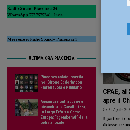
CRONACA PIACENZA
Radio Sound Piacenza 24
WhatsApp
333 7575246 –
Invia
[ 6 Agosto 2026 ]
Piacenza calcio inserito nel Girone B: d
[ 6 Agosto 2026 ]
Fine del caldo africano, Paolo Corazzo
ATTUALITÀ
Messenger
Radio Sound
–
Piacenza24
ULTIMA ORA PIACENZA
Piacenza calcio inserito
nel Girone B: derby con
Fiorenzuola e Nibbiano
CPAE, al 
apre il C
Accampamenti abusivi e
bivacchi alla Cavallerizza,
21 Aprile 20
in Largo Erfurt e Corso
Europa: “sgomberati” dalla
Ripartono i cro
polizia locale
diciassettesim