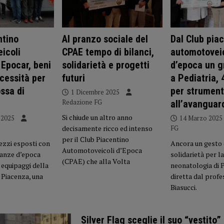
ntino
Al pranzo sociale del
Dal Club pia
icoli
CPAE tempo di bilanci,
automotoveic
 Epocar, beni
solidarietà e progetti
d’epoca un 
cessità per
futuri
a Pediatria, 
ssa di
per strument
1 Dicembre 2025
Redazione FG
all’avanguar
Si chiude un altro anno
 2025
14 Marzo 2025
decisamente ricco ed intenso
FG
per il Club Piacentino
mezzi esposti con
Ancora un gesto 
Automotoveicoli d’Epoca
anze d’epoca
solidarietà per la
(CPAE) che alla Volta
 equipaggi della
neonatologia di 
 Piacenza, una
diretta dal prof
Biasucci.
Silver Flag sceglie il suo “vestito” 