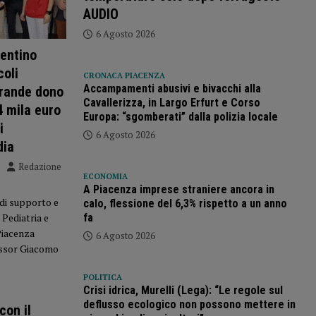
AUDIO
6 Agosto 2026
centino
oli
CRONACA PIACENZA
Accampamenti abusivi e bivacchi alla
grande dono
Cavallerizza, in Largo Erfurt e Corso
4 mila euro
Europa: “sgomberati” dalla polizia locale
i
6 Agosto 2026
dia
Redazione
ECONOMIA
A Piacenza imprese straniere ancora in
di supporto e
calo, flessione del 6,3% rispetto a un anno
 Pediatria e
fa
Piacenza
6 Agosto 2026
essor Giacomo
POLITICA
Crisi idrica, Murelli (Lega): “Le regole sul
deflusso ecologico non possono mettere in
con il