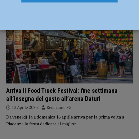
EVENTI A PIACENZA
Arriva il Food Truck Festival: fine settimana
all’insegna del gusto all’arena Daturi
13 Aprile 2023
Redazione FG
Da venerdì 14 a domenica 16 aprile arriva per la prima volta a
Piacenza la festa dedicata al miglior