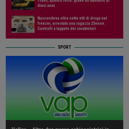
Travo, quattro feriti: grave un bambino di
dieci anni
Nascondeva oltre sette etti di droga nel
freezer, arrestata una ragazza 25enne.
Controlli a tappeto dei carabinieri
SPORT