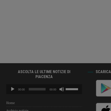
ASCOLTA LE ULTIME NOTIZIE DI
SCARICA 
PIACENZA
Audio
Usa
00:00
00:00
Player
i
tasti
freccia
Home
su/giù
Archivio notizie