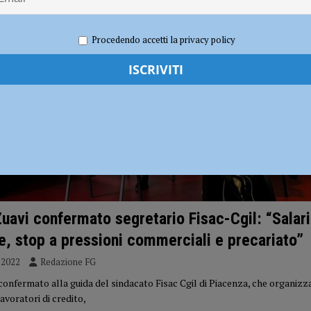
dI): “Verificare subito la situazione nella provincia di Piacenza”
POLITICA
Procedendo accetti la privacy policy
Zuavi confermato segretario Fisac-Cgil: “Salari
, stop a pressioni commerciali e precariato”
 2022
Redazione FG
confermato alla guida del sindacato Fisac Cgil di Piacenza, che organizz
avoratori di credito,