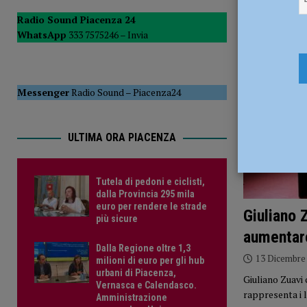
POLITICA
Radio Sound Piacenza 24
WhatsApp
333 7575246 –
Invia
[ 5 Agosto 2026 ]
Caldo estremo e asili nido, Tagliaferri (F
Messenger
Radio Sound
–
Piacenza24
ULTIMA ORA PIACENZA
Tutela di pedoni e ciclisti,
dalla Provincia 295 mila
euro per rendere le strade
Giuliano 
più sicure
aumentare
Dalla Regione oltre 1,3
13 Dicembre
milioni di euro per gli hub
urbani di Piacenza,
Giuliano Zuavi 
Vernasca e Calendasco.
rappresenta i l
Amministrazione