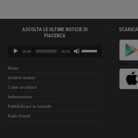
ASCOLTA LE ULTIME NOTIZIE DI
SCARICA 
PIACENZA
Audio
Usa
00:00
00:00
Player
i
tasti
freccia
Home
su/giù
Archivio notizie
per
aumentare
Come ascoltarci
o
Informazione
diminuire
il
Pubblicità per le Aziende
volume.
Radio Sound