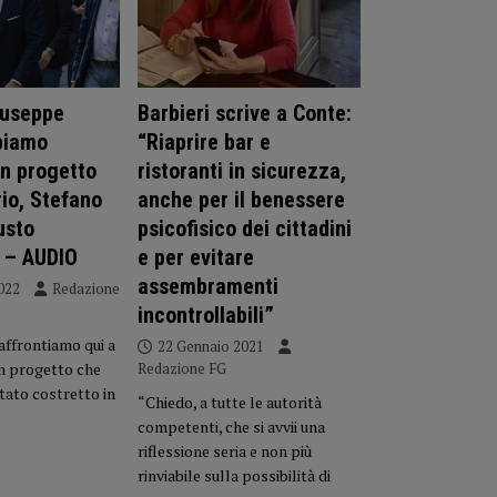
iuseppe
Barbieri scrive a Conte:
biamo
“Riaprire bar e
un progetto
ristoranti in sicurezza,
rio, Stefano
anche per il benessere
usto
psicofisico dei cittadini
” – AUDIO
e per evitare
assembramenti
022
Redazione
incontrollabili”
affrontiamo qui a
22 Gennaio 2021
un progetto che
Redazione FG
tato costretto in
“Chiedo, a tutte le autorità
competenti, che si avvii una
riflessione seria e non più
rinviabile sulla possibilità di