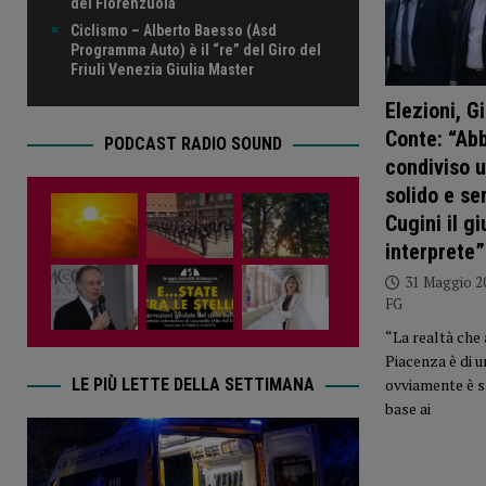
del Fiorenzuola
Ciclismo – Alberto Baesso (Asd
Programma Auto) è il “re” del Giro del
Friuli Venezia Giulia Master
Elezioni, G
Conte: “Ab
PODCAST RADIO SOUND
condiviso 
solido e se
Cugini il gi
interprete
31 Maggio 2
FG
“La realtà che 
Piacenza è di 
LE PIÙ LETTE DELLA SETTIMANA
ovviamente è s
base ai