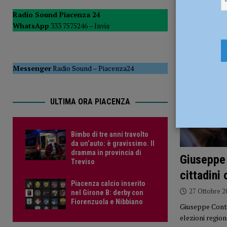
[ 6 Agosto 2026 ]
Droga sulle strade, controlli a tappeto de
Radio Sound Piacenza 24
WhatsApp
333 7575246 –
Invia
PIACENZA
[ 6 Agosto 2026 ]
Bimbo di tre anni travolto da un’auto: è
Messenger
Radio Sound
–
Piacenza24
ULTIMA ORA PIACENZA
Bimbo di tre anni travolto
da un’auto: è gravissimo. Il
dramma in provincia di
Giuseppe 
Treviso
cittadini
Piacenza calcio inserito
27 Ottobre 2
nel Girone B: derby con
Fiorenzuola e Nibbiano
Giuseppe Conte 
elezioni region