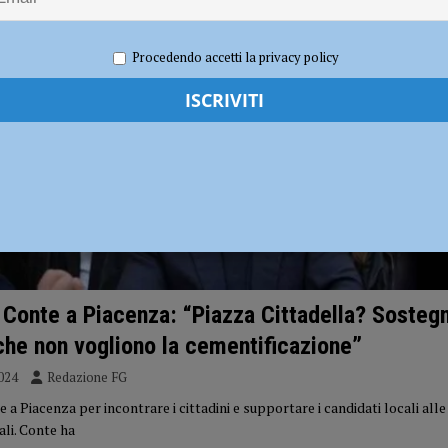
i carabinieri: sette segnalati e stupefacenti sequestrati
CRONACA
Procedendo accetti la privacy policy
 gravissimo. Il dramma in provincia di Treviso
CRONACA PIACENZA
Conte a Piacenza: “Piazza Cittadella? Sostegn
 che non vogliono la cementificazione”
024
Redazione FG
a Piacenza per incontrare i cittadini e supportare i candidati locali all
ali. Conte ha