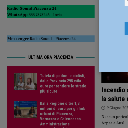
POLITICA
Radio Sound Piacenza 24
WhatsApp
333 7575246 –
Invia
[ 5 Agosto 2026 ]
Caldo estremo e asili nido, Tagliaferri (F
Messenger
Radio Sound
–
Piacenza24
ULTIMA ORA PIACENZA
Tutela di pedoni e ciclisti,
dalla Provincia 295 mila
euro per rendere le strade
Incendio 
più sicure
la salute
Dalla Regione oltre 1,3
9 Giugno 20
milioni di euro per gli hub
urbani di Piacenza,
Nessun pericolo
Vernasca e Calendasco.
Arpae e Ausl
Amministrazione