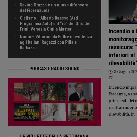
Savino Orazzo è un nuovo difensore
del Fiorenzuola
Ciclismo – Alberto Baesso (Asd
Programma Auto) è il “re” del Giro del
Friuli Venezia Giulia Master
Incendio a 
Nuoto – Vittorino da Feltre in evidenza
monitoragg
agli Italiani Ragazzi con Pilla e
rassicura: 
Barbazza
inferiori al
rilevabilità
PODCAST RADIO SOUND
8 Giugno 20
FG
Incendio impiant
Piacenza, Arpa
primi esiti dei
risultati inferio
rilevabilità. In
LE PIÙ LETTE DELLA SETTIMANA