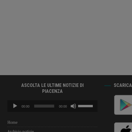
ASCOLTA LE ULTIME NOTIZIE DI
SCARICA 
PIACENZA
Audio
Usa
00:00
00:00
Player
i
tasti
freccia
Home
su/giù
Archivio notizie