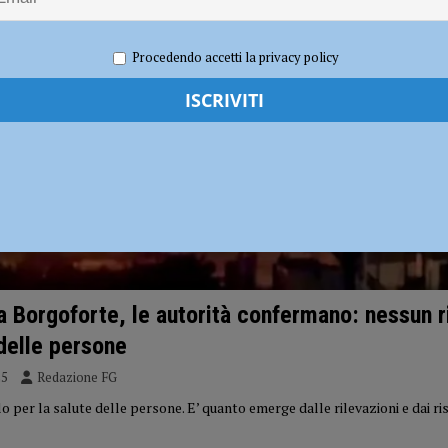
dI): “Verificare subito la situazione nella provincia di Piacenza”
POLITICA
Procedendo accetti la privacy policy
a Borgoforte, le autorità confermano: nessun r
 delle persone
25
Redazione FG
 per la salute delle persone. E’ quanto emerge dalle rilevazioni e dai ris