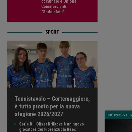
comunale e Unione
Commercianti:
“Soddisfatti”
SPORT
Tennistavolo – Cortemaggiore,
è tutto pronto per la nuova
stagione 2026/2027
CRONACA PI
Serie B – Oliver Krilkovs è un nuovo
giocatore dei Fiorenzuola Bees