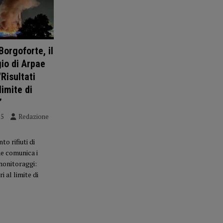
Borgoforte, il
io di Arpae
“Risultati
 limite di
”
25
Redazione
o rifiuti di
e comunica i
 monitoraggi:
ri al limite di