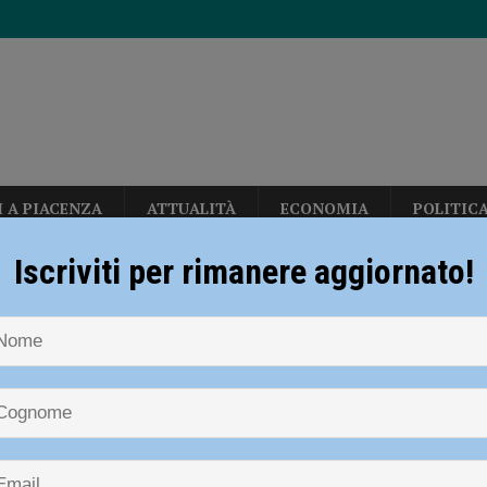
I A PIACENZA
ATTUALITÀ
ECONOMIA
POLITIC
diera bianca”, Piacenza rilancia la campagna nazionale di Anci e Presidenza
Iscriviti per rimanere aggiornato!
auro Molinaroli
ia 295 mila euro per rendere le strade più sicure
ATTUALITÀ
per gli hub urbani di Piacenza, Vernasca e Calendasco. Amministrazione
olinaroli
TICA
ACENZA
i fondi per il Distretto di Ponente”
POLITICA
eti, due milioni di euro per rendere più sicura la stazione di Piacenza”