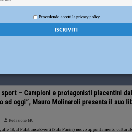
dI): “Verificare subito la situazione nella provincia di Piacenza”
POLITICA
Procedendo accetti la privacy policy
i sport – Campioni e protagonisti piacentini da
 ad oggi”, Mauro Molinaroli presenta il suo lib
4
Redazione MC
e, alle 18, al PalabancaEventi (Sala Panini) nuovo appuntamento cultura