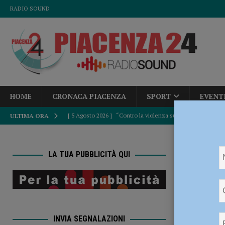
RADIO SOUND
HOME
CRONACA PIACENZA
SPORT
EVENT
[ 5 Agosto 2026 ]
“Contro la violenza sulle donne, mai ban
ULTIMA ORA
del Consiglio
POLITICA
HOME
M
[ 5 Agosto 2026 ]
Tutela di pedoni e ciclisti, dalla Provinc
LA TUA PUBBLICITÀ QUI
[ 5 Agosto 2026 ]
Dalla Regione oltre 1,3 milioni di euro 
Mauro M
comunale e Unione Commercianti: “Soddisfatti”
POLI
EVENTI A PI
[ 5 Agosto 2026 ]
Autismo, Murelli (Lega): “No al taglio de
INVIA SEGNALAZIONI
[ 5 Agosto 2026 ]
Sicurezza, Pd: “Dalla Regione fatti concr