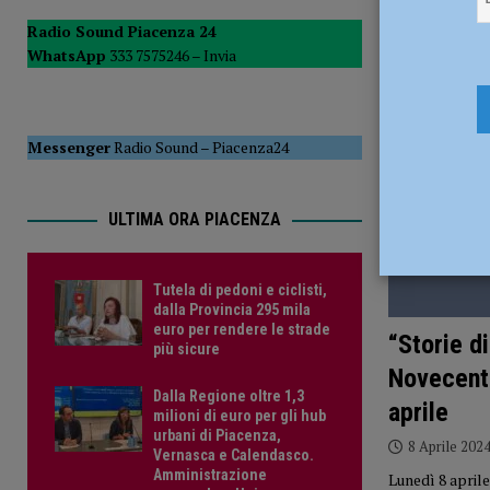
POLITICA
Radio Sound Piacenza 24
WhatsApp
333 7575246 –
Invia
[ 5 Agosto 2026 ]
Caldo estremo e asili nido, Tagliaferri (F
Messenger
Radio Sound
–
Piacenza24
ULTIMA ORA PIACENZA
Tutela di pedoni e ciclisti,
dalla Provincia 295 mila
euro per rendere le strade
“Storie d
più sicure
Novecento
Dalla Regione oltre 1,3
aprile
milioni di euro per gli hub
urbani di Piacenza,
8 Aprile 202
Vernasca e Calendasco.
Amministrazione
Lunedì 8 april