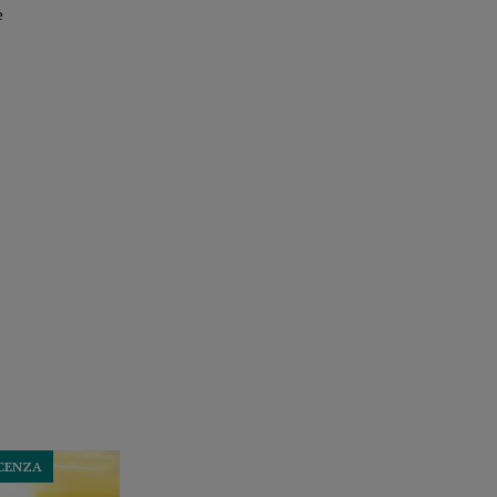
e
ACENZA