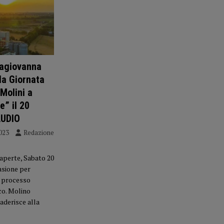
lagiovanna
la Giornata
Molini a
e” il 20
AUDIO
023
Redazione
 aperte, Sabato 20
asione per
 processo
co. Molino
aderisce alla