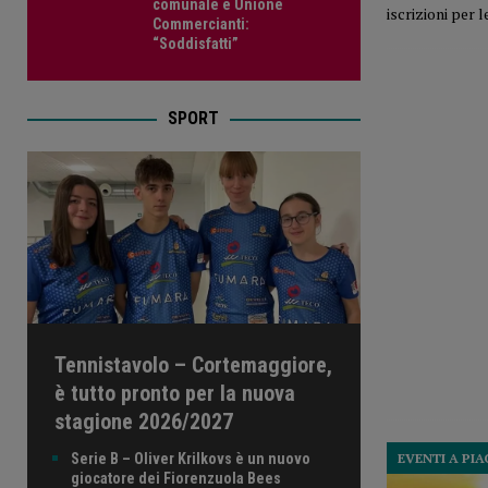
comunale e Unione
iscrizioni per l
Commercianti:
“Soddisfatti”
SPORT
Tennistavolo – Cortemaggiore,
è tutto pronto per la nuova
stagione 2026/2027
Serie B – Oliver Krilkovs è un nuovo
EVENTI A PI
giocatore dei Fiorenzuola Bees