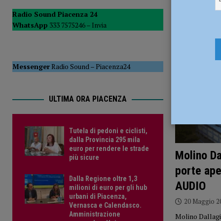
POLITICA
Radio Sound Piacenza 24
WhatsApp
333 7575246 –
Invia
[ 5 Agosto 2026 ]
Caldo estremo e asili nido, Tagliaferri (F
Messenger
Radio Sound
–
Piacenza24
ULTIMA ORA PIACENZA
Tutela di pedoni e ciclisti,
dalla Provincia 295 mila
euro per rendere le strade
Molino Da
più sicure
porte ape
Dalla Regione oltre 1,3
AUDIO
milioni di euro per gli hub
urbani di Piacenza,
20 Maggio 2
Vernasca e Calendasco.
Amministrazione
Molino Dallagio