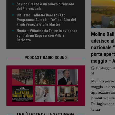
Savino Orazzo è un nuovo difensore
del Fiorenzuola
Ciclismo – Alberto Baesso (Asd
Programma Auto) è il “re” del Giro del
Friuli Venezia Giulia Master
Nuoto – Vittorino da Feltre in evidenza
Molino Dal
agli Italiani Ragazzi con Pilla e
aderisce al
Barbazza
nazionale “
porte apert
PODCAST RADIO SOUND
maggio – 
15 Maggio 2
M
Molini a porte
maggio un’occ
apprezzare un
produttivo uni
Dallagiovanna 
terza
LE PIÙ LETTE DELLA SETTIMANA