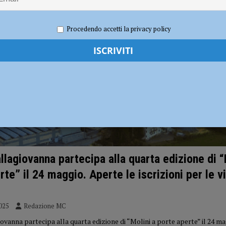
dI): “Verificare subito la situazione nella provincia di Piacenza”
POLITICA
Procedendo accetti la privacy policy
llagiovanna partecipa alla quarta edizione di “
rte” il 24 maggio. Aperte le iscrizioni per le vi
025
Redazione MC
vanna partecipa alla quarta edizione di “Molini a porte aperte” il 24 ma