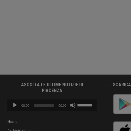
ASCOLTA LE ULTIME NOTIZIE DI
SCARICA 
PIACENZA
Audio
Usa
00:00
00:00
Player
i
tasti
freccia
Home
su/giù
Archivio notizie