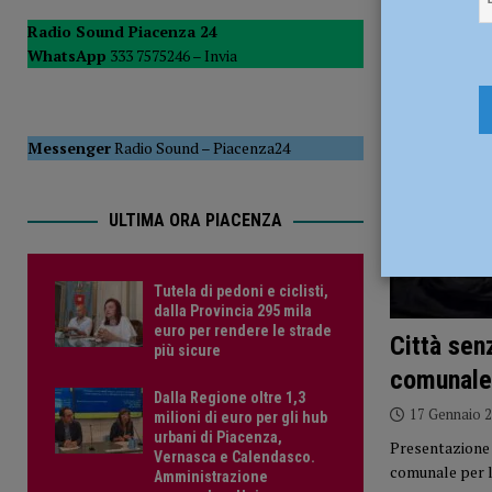
POLITICA
Radio Sound Piacenza 24
WhatsApp
333 7575246 –
Invia
[ 5 Agosto 2026 ]
Caldo estremo e asili nido, Tagliaferri (F
Messenger
Radio Sound
–
Piacenza24
ULTIMA ORA PIACENZA
Tutela di pedoni e ciclisti,
dalla Provincia 295 mila
euro per rendere le strade
Città sen
più sicure
comunale
Dalla Regione oltre 1,3
17 Gennaio 
milioni di euro per gli hub
urbani di Piacenza,
Presentazione 
Vernasca e Calendasco.
comunale per l
Amministrazione