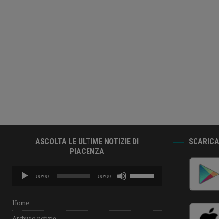
ASCOLTA LE ULTIME NOTIZIE DI
SCARICA 
PIACENZA
Audio
Usa
00:00
00:00
Player
i
tasti
freccia
Home
su/giù
Archivio notizie