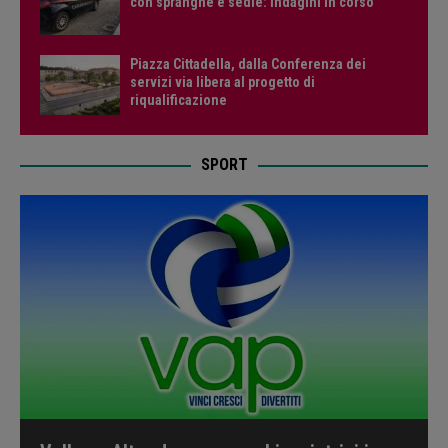
con spranghe e sedie: indagini in corso
Piazza Cittadella, dalla Conferenza dei
servizi via libera al progetto di
riqualificazione
SPORT