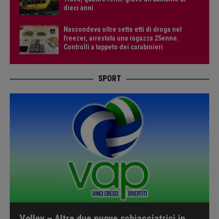
dieci anni
Nascondeva oltre sette etti di droga nel
freezer, arrestata una ragazza 25enne.
Controlli a tappeto dei carabinieri
SPORT
Volley – Altre due nuove schiacciatrici in