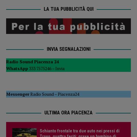
LA TUA PUBBLICITÀ QUI
INVIA SEGNALAZIONI
Radio Sound Piacenza 24
WhatsApp
333 7575246 –
Invia
Messenger
Radio Sound
–
Piacenza24
ULTIMA ORA PIACENZA
Schianto frontale tra due auto nei pressi di
Travo, quattro feriti: grave un bambino di