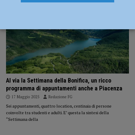
ATTUALITÀ
Al via la Settimana della Bonifica, un ricco
programma di appuntamenti anche a Piacenza
17 Maggio 2025
Redazione FG
Sei appuntamenti, quattro location, centinaia di persone
coinvolte tra studenti e adulti. E’ questa la sintesi della
“Settimana della