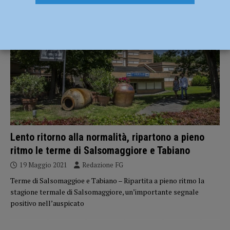
ATTUALITÀ
Lento ritorno alla normalità, ripartono a pieno
ritmo le terme di Salsomaggiore e Tabiano
19 Maggio 2021
Redazione FG
Terme di Salsomaggioe e Tabiano – Ripartita a pieno ritmo la
stagione termale di Salsomaggiore, un’importante segnale
positivo nell’auspicato