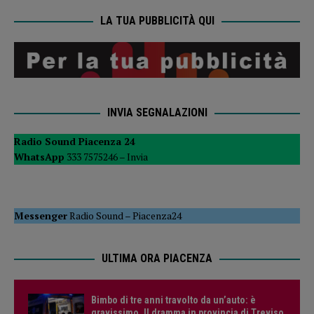
LA TUA PUBBLICITÀ QUI
INVIA SEGNALAZIONI
Radio Sound Piacenza 24
WhatsApp
333 7575246 –
Invia
Messenger
Radio Sound
–
Piacenza24
ULTIMA ORA PIACENZA
Bimbo di tre anni travolto da un’auto: è
gravissimo. Il dramma in provincia di Treviso