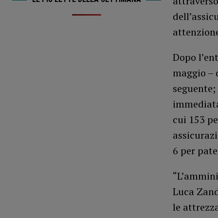
attraverso
dell’assic
attenzion
Dopo l’ent
maggio – d
seguente; 
immediata
cui 153 pe
assicuraz
6 per pate
“L’amminis
Luca Zand
le attrezz