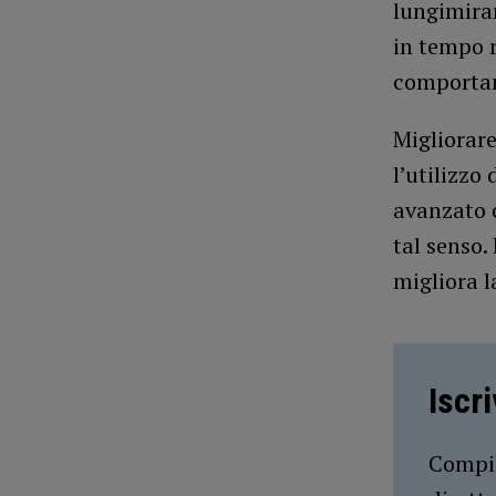
lungimiran
in tempo r
comportam
Migliorare
l’utilizz
avanzato 
tal senso. 
migliora l
Iscr
Compil