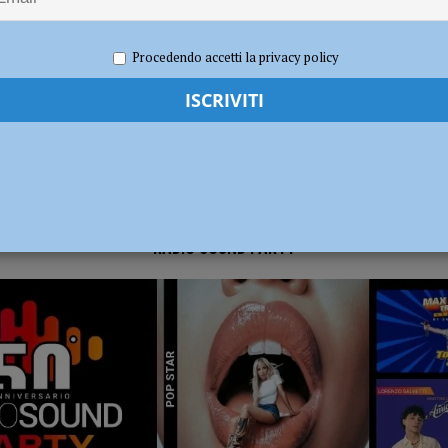
2019
Redazione FG
Cronaca Piacenza
dI): “Verificare subito la situazione nella provincia di Piacenza”
POLITICA
Procedendo accetti la privacy policy
RADIO SOUND PARTY