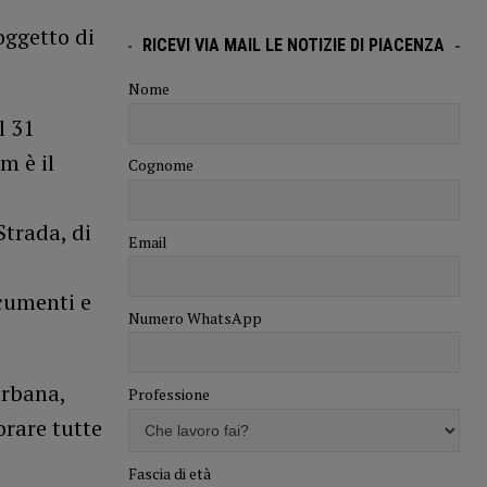
 oggetto di
RICEVI VIA MAIL LE NOTIZIE DI PIACENZA
Nome
l 31
m è il
Cognome
trada, di
Email
cumenti e
Numero WhatsApp
urbana,
Professione
orare tutte
Fascia di età