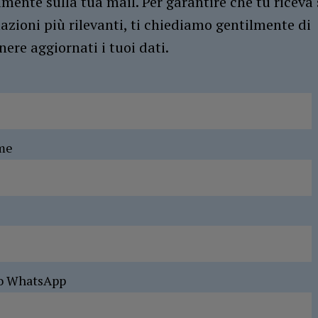
amente sulla tua mail. Per garantire che tu riceva 
azioni più rilevanti, ti chiediamo gentilmente di
ere aggiornati i tuoi dati.
me
o WhatsApp