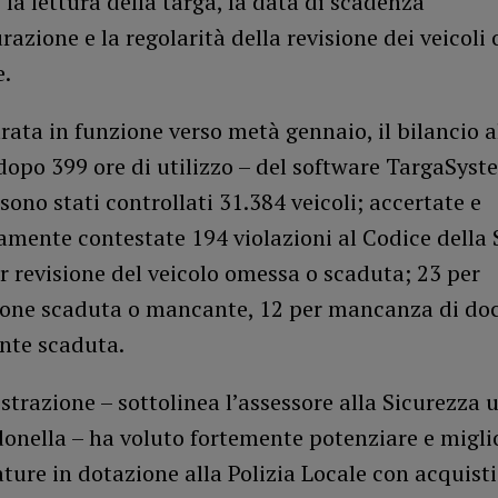
 la lettura della targa, la data di scadenza
urazione e la regolarità della revisione dei veicoli
e.
rata in funzione verso metà gennaio, il bilancio a
opo 399 ore di utilizzo – del software TargaSyste
sono stati controllati 31.384 veicoli; accertate e
mente contestate 194 violazioni al Codice della S
r revisione del veicolo omessa o scaduta; 23 per
ione scaduta o mancante, 12 per mancanza di do
nte scaduta.
trazione – sottolinea l’assessore alla Sicurezza 
onella – ha voluto fortemente potenziare e migli
ature in dotazione alla Polizia Locale con acquisti