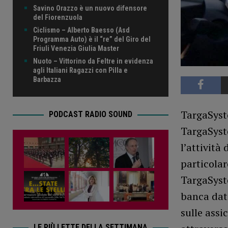
Savino Orazzo è un nuovo difensore
del Fiorenzuola
Ciclismo – Alberto Baesso (Asd
Programma Auto) è il “re” del Giro del
Friuli Venezia Giulia Master
Nuoto – Vittorino da Feltre in evidenza
agli Italiani Ragazzi con Pilla e
Barbazza
TargaSyste
PODCAST RADIO SOUND
TargaSyst
l’attività 
particolar
TargaSyste
banca dati
sulle assi
LE PIÙ LETTE DELLA SETTIMANA