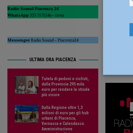
20 Giugno 
POLITICA
Radio Sound Piacenza 24
WhatsApp
333 7575246 –
Invia
[ 5 Agosto 2026 ]
Caldo estremo e asili nido, Tagliaferri (F
Messenger
Radio Sound
–
Piacenza24
ULTIMA ORA PIACENZA
Tutela di pedoni e ciclisti,
dalla Provincia 295 mila
euro per rendere le strade
più sicure
Dalla Regione oltre 1,3
milioni di euro per gli hub
urbani di Piacenza,
Vernasca e Calendasco.
Amministrazione