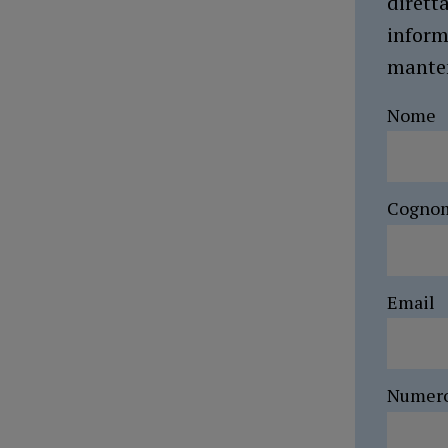
dirett
inform
manten
Nome
Cogno
Email
Numer