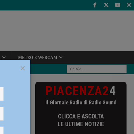
A
METEO E WEBCAM
×
PIACENZA2
4
anche per il
Il Giornale Radio di Radio Sound
 il
CLICCA E ASCOLTA
ciali
LE ULTIME NOTIZIE