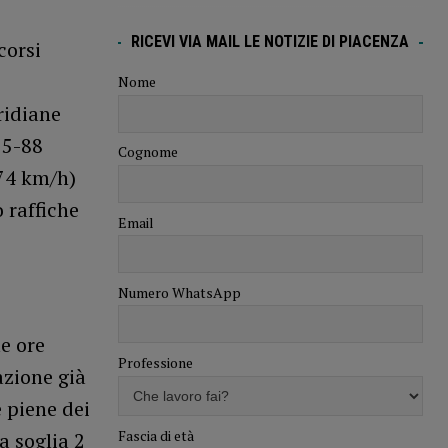
RICEVI VIA MAIL LE NOTIZIE DI PIACENZA
corsi
Nome
ridiane
75-88
Cognome
-74 km/h)
o raffiche
Email
Numero WhatsApp
e ore
Professione
azione già
e piene dei
Fascia di età
a soglia 2