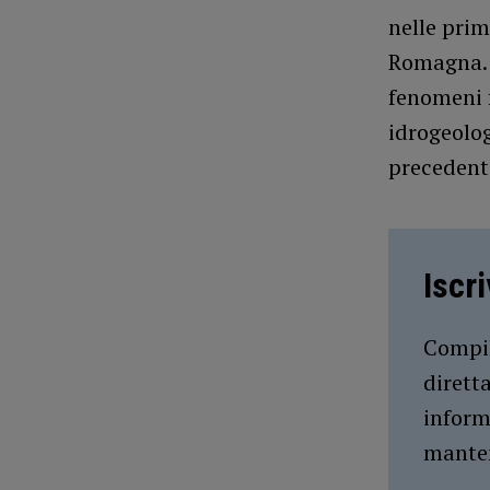
nelle prim
Romagna. N
fenomeni f
idrogeolog
precedent
Iscr
Compil
dirett
inform
manten