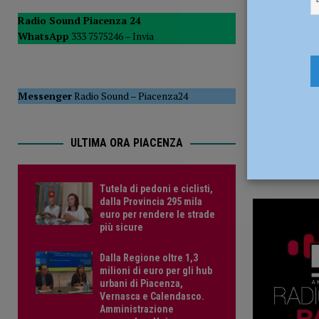
3 Ottobre 
POLITICA
Radio Sound Piacenza 24
WhatsApp
333 7575246 –
Invia
[ 5 Agosto 2026 ]
Caldo estremo e asili nido, Tagliaferri (F
Messenger
Radio Sound
–
Piacenza24
ULTIMA ORA PIACENZA
Tutela di pedoni e ciclisti,
dalla Provincia 295 mila
euro per rendere le strade
più sicure
Dalla Regione oltre 1,3
milioni di euro per gli hub
urbani di Piacenza,
Vernasca e Calendasco.
Amministrazione