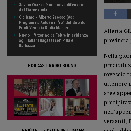
Savino Orazzo è un nuovo difensore
del Fiorenzuola
Ciclismo – Alberto Baesso (Asd
Programma Auto) è il “re” del Giro del
Friuli Venezia Giulia Master
Allerta
GI
Nuoto – Vittorino da Feltre in evidenza
provincia 
agli Italiani Ragazzi con Pilla e
Barbazza
Nella gior
precipitaz
PODCAST RADIO SOUND
rovescio t
ulteriore 
aree appen
precipitaz
nell’appe
versanti, 
suoli abba
LE PIÙ LETTE DELLA SETTIMANA