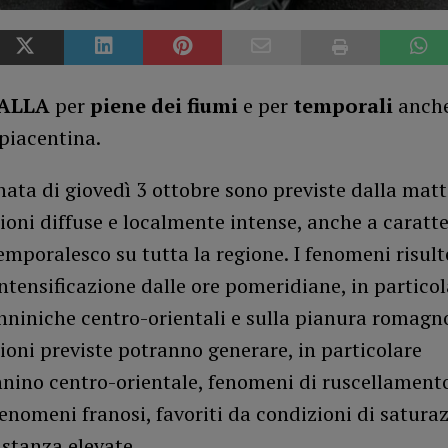
ALLA
per
piene dei fiumi
e per
temporali
anche
piacentina.
nata di giovedì 3 ottobre sono previste dalla mat
ioni diffuse e localmente intense, anche a caratte
emporalesco su tutta la regione. I fenomeni risul
intensificazione dalle ore pomeridiane, in particol
niniche centro-orientali e sulla pianura romagno
ioni previste potranno generare, in particolare
nnino centro-orientale, fenomeni di ruscellamento
fenomeni franosi, favoriti da condizioni di satura
stanza elevate.