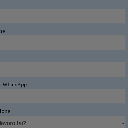
me
o WhatsApp
sione