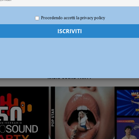
2024
Redazione FG
Cronaca Piacenza
dI): “Verificare subito la situazione nella provincia di Piacenza”
POLITICA
Procedendo accetti la privacy policy
RADIO SOUND PARTY