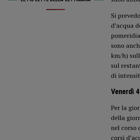
Si prevedo
d’acqua de
pomeridian
sono anche
km/h) sull
sul restan
di intensi
Venerdì 4
Per la gio
della gior
nel corso 
corsi d’ac