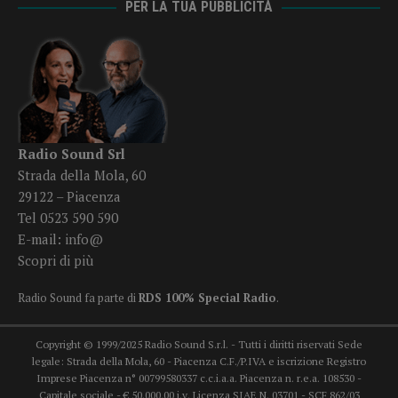
PER LA TUA PUBBLICITÀ
Radio Sound Srl
Strada della Mola, 60
29122 – Piacenza
Tel 0523 590 590
E-mail:
info@
Scopri di più
Radio Sound fa parte di
RDS 100% Special Radio
.
Copyright © 1999/2025 Radio Sound S.r.l. - Tutti i diritti riservati Sede
legale: Strada della Mola, 60 - Piacenza C.F./P.IVA e iscrizione Registro
Imprese Piacenza n° 00799580337 c.c.i.a.a. Piacenza n. r.e.a. 108530 -
Capitale sociale - € 50.000,00 i.v. Licenza SIAE N. 03701 - SCF 862/03