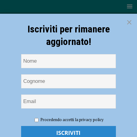
×
Iscriviti per rimanere
aggiornato!
HOME
NOTIZIE
Tennistavolo – Bronzo per Calarco
Procedendo accetti la privacy policy
(Cortemaggiore) agli Italiani giovanili
Tennistavolo – Bronzo per Calarco