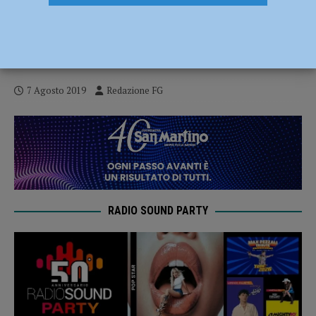
Tentò di interferire in un match, deferito
Mulas e il Piacenza Calcio per
responsabilità oggettiva
7 Agosto 2019
Redazione FG
RADIO SOUND PARTY