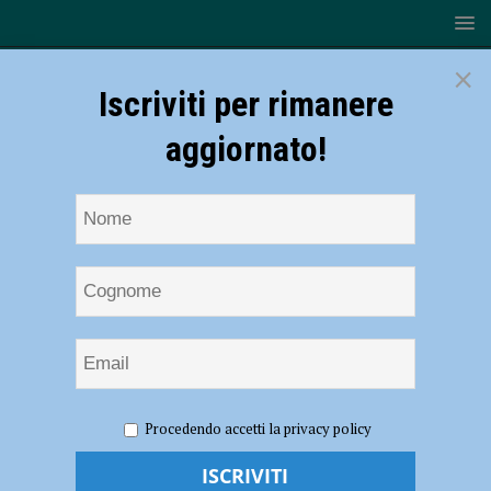
×
Iscriviti per rimanere
aggiornato!
HOME
NOTIZIE
CRONACA PIACENZA
Tentò di
Procedendo accetti la privacy policy
interferire in un match, deferito Mulas e il Piacenza Calcio per
responsabilità oggettiva