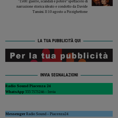
“1500: guerre, scandali e potere” spettacolo di
narrazione storica ideato e condotto da Davide
Tansini. Il 10 agosto a Pizzighettone
LA TUA PUBBLICITÀ QUI
INVIA SEGNALAZIONI
Radio Sound Piacenza 24
WhatsApp
333 7575246 –
Invia
Messenger
Radio Sound
–
Piacenza24