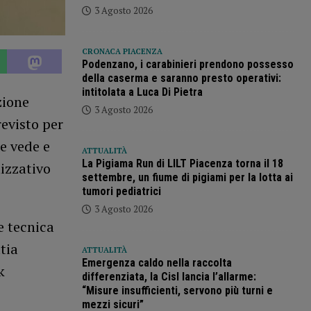
3 Agosto 2026
CRONACA PIACENZA
Podenzano, i carabinieri prendono possesso
della caserma e saranno presto operativi:
intitolata a Luca Di Pietra
zione
3 Agosto 2026
evisto per
e vede e
ATTUALITÀ
La Pigiama Run di LILT Piacenza torna il 18
nizzativo
settembre, un fiume di pigiami per la lotta ai
tumori pediatrici
3 Agosto 2026
e tecnica
atia
ATTUALITÀ
Emergenza caldo nella raccolta
k
differenziata, la Cisl lancia l’allarme:
“Misure insufficienti, servono più turni e
mezzi sicuri”