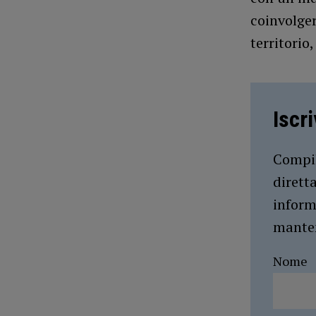
coinvolger
territorio
Iscr
Compil
dirett
inform
manten
Nome