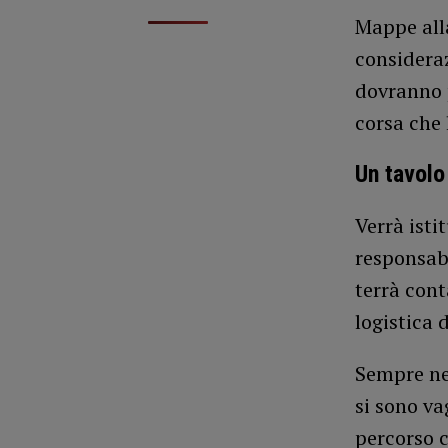
Mappe all
consideraz
dovranno p
corsa che 
Un tavolo
Verrà isti
responsabi
terrà cont
logistica 
Sempre nel
si sono va
percorso c