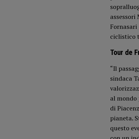
sopralluog
assessori 
Fornasari 
ciclistico
Tour de F
“Il passa
sindaca T
valorizzazi
al mondo 
di Piacenza
pianeta. 
questo eve
con un in