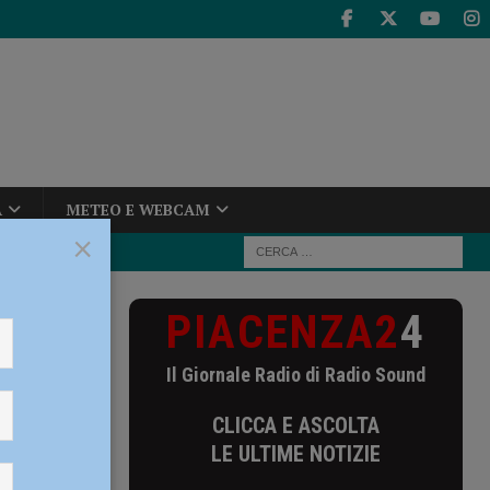
A
METEO E WEBCAM
×
PIACENZA2
4
in Comune:
Il Giornale Radio di Radio Sound
 in
CLICCA E ASCOLTA
re
LE ULTIME NOTIZIE