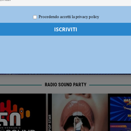
18 settembre, un fiume di pigiami per la lotta ai tumori pediatrici
e 2023
Redazione FG
Attualità
Procedendo accetti la privacy policy
narsi alla risalita, dalla montagna una proposta culturale per rimettere l’uomo
RADIO SOUND PARTY