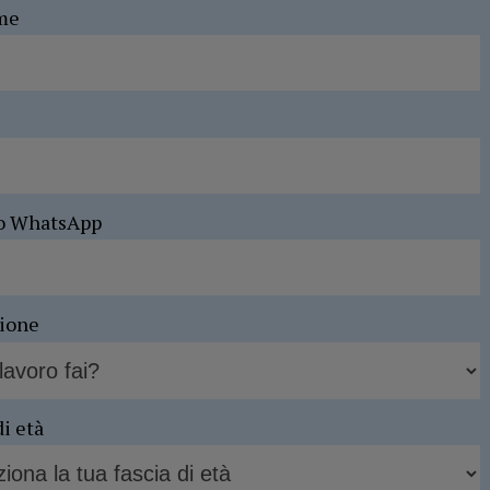
me
o WhatsApp
sione
di età