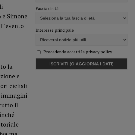
li
Fascia di età
) e Simone
ll’evento
Interesse principale
Procedendo accetti la privacy policy
to la
zione e
ri ciclisti
e immagini
tutto il
inché
toriale
tiva ma