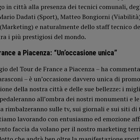
o in città alla presenza dei tecnici comunali, deg
Mario Dadati (Sport), Matteo Bongiorni (Viabilità
(Marketing) e naturalmente dello staff tecnico de
 tra i più prestigiosi del mondo.
rance a Piacenza: “Un’occasione unica”
ggio del Tour de France a Piacenza – ha commenta
arasconi – è un’occasione davvero unica di promo
one della nostra città e delle sue bellezze: i miglio
pedaleranno all’ombra dei nostri monumenti e l
 rimbalzeranno sulle tv, sui giornali e sui siti di 
Stiamo lavorando con entusiasmo ed emozione aff
nto faccia da volano per il nostro marketing terri
dotto che andrà ben oltre la manifestazione spor