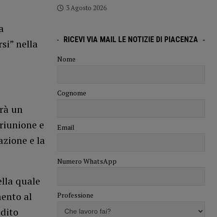
3 Agosto 2026
a
RICEVI VIA MAIL LE NOTIZIE DI PIACENZA
si” nella
Nome
Cognome
erà un
riunione e
Email
azione e la
Numero WhatsApp
ella quale
mento al
Professione
ndito