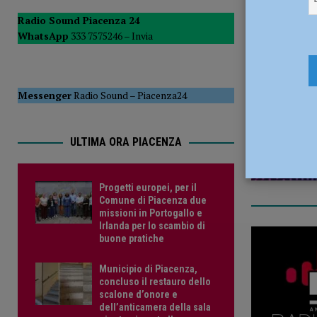
CRONACA PIACENZA
Radio Sound Piacenza 24
WhatsApp
333 7575246 –
Invia
[ 3 Agosto 2026 ]
La Pigiama Run di LILT Piacenza torna il 
5 Settembr
ATTUALITÀ
[ 3 Agosto 2026 ]
Il Fol in Fest si conclude a Ottone: “Alle
Messenger
Radio Sound
–
Piacenza24
al centro”
ATTUALITÀ
ULTIMA ORA PIACENZA
Progetti europei, per il
Comune di Piacenza due
missioni in Portogallo e
Irlanda per lo scambio di
buone pratiche
Municipio di Piacenza,
concluso il restauro dello
scalone d’onore e
dell’anticamera della sala