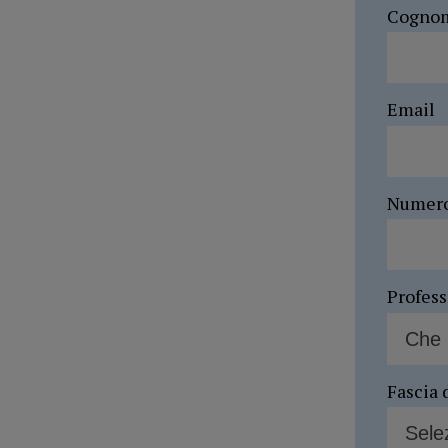
Cogno
Email
Numer
Profes
Fascia 