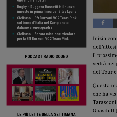
entrano nel roster
Rugby – Ruggero Rossetti è il nuovo
innesto in prima linea per Sitav Lyons
Ciclismo – Bft Burzoni VO2 Team Pink
sul trono d’Italia nel Campionato
italiano cronosquadre
Ciclismo – Sabato missione tricolore
Inizia con
per la Bft Burzoni VO2 Team Pink
dell’attes
il prossim
PODCAST RADIO SOUND
vedrà nei 
del Tour 
Questa ma
che ha vis
Tarasconi 
Goasduff (
LE PIÙ LETTE DELLA SETTIMANA