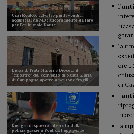
l’
anti
inter
riceve
garan
la ri
osped
ore 14
chius
di Ca
l’
anti
ripro
Fiore
la
rip