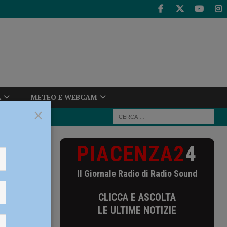
A
METEO E WEBCAM
×
PIACENZA2
4
i servizi per il
Il Giornale Radio di Radio Sound
a i
CLICCA E ASCOLTA
inviati,
LE ULTIME NOTIZIE