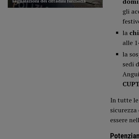
domic
gli a
festiv
la
ch
alle 1
la sos
sedi 
Angui
CUP
In tutte l
sicurezza 
essere nel
Potenzia