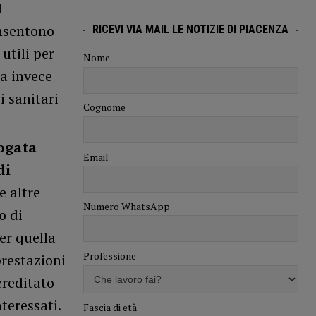
l
onsentono
RICEVI VIA MAIL LE NOTIZIE DI PIACENZA
utili per
Nome
ra invece
i sanitari
Cognome
ogata
Email
di
e altre
Numero WhatsApp
o di
er quella
Professione
restazioni
creditato
teressati.
Fascia di età