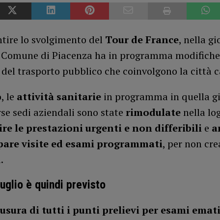
tire lo svolgimento del
Tour de France
, nella g
 il Comune di Piacenza ha in programma modifiche
e del trasporto pubblico che coinvolgono la città 
, le
attività sanitarie
in programma in quella g
rse sedi aziendali sono state
rimodulate
nella lo
re le prestazioni urgenti e non differibili
e
a
pare visite ed esami programmati
, per non cre
.
luglio è quindi previsto
usura di tutti i punti prelievi per esami emati