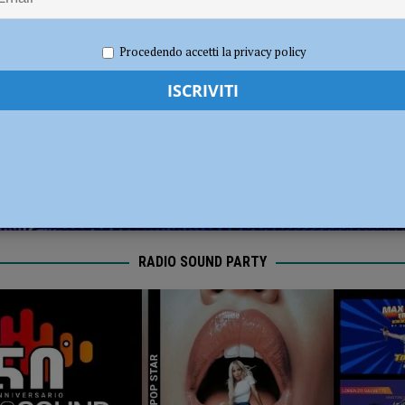
ia 295 mila euro per rendere le strade più sicure
ATTUALITÀ
2024
Redazione FG
Attualità
Procedendo accetti la privacy policy
RADIO SOUND PARTY