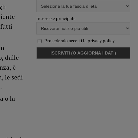
gli
ziente
Interesse principale
fatti
Procedendo accetti la privacy policy
in
, dalle
nza, è
, le sedi
.
a o la