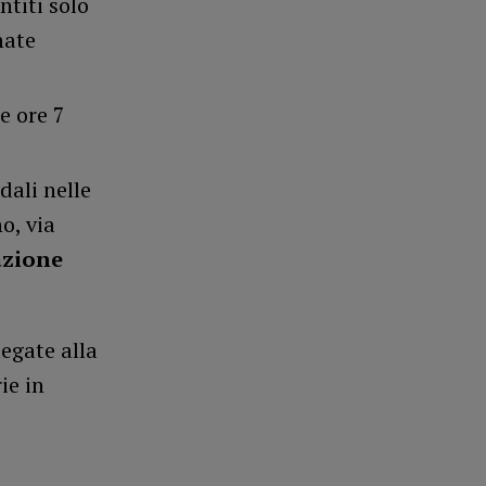
ntiti solo
nate
e ore 7
dali nelle
o, via
azione
legate alla
ie in