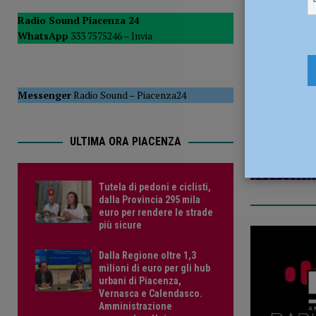
del Consiglio
POLITICA
Radio Sound Piacenza 24
WhatsApp
333 7575246 –
Invia
[ 5 Agosto 2026 ]
Tutela di pedoni e ciclisti, dalla Provinc
21 Giugno 
Messenger
Radio Sound
–
Piacenza24
ULTIMA ORA PIACENZA
Tutela di pedoni e ciclisti,
dalla Provincia 295 mila
euro per rendere le strade
più sicure
Dalla Regione oltre 1,3
milioni di euro per gli hub
urbani di Piacenza,
Vernasca e Calendasco.
Amministrazione