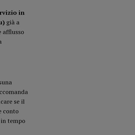
vizio in
u)
già a
 afflusso
a
ssuna
 raccomanda
care se il
e conto
i in tempo