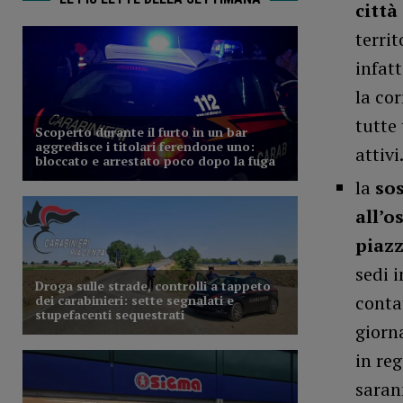
città
terri
infat
la cor
tutte 
attivi
la
sos
all’o
piaz
sedi i
conta
giorn
in re
saran