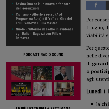
Savino Orazzo è un nuovo difensore
del Fiorenzuola
Ciclismo – Alberto Baesso (Asd
Per consen
Programma Auto) è il “re” del Giro del
Friuli Venezia Giulia Master
1 luglio,
Nuoto – Vittorino da Feltre in evidenza
agli Italiani Ragazzi con Pilla e
viabilità 
Barbazza
Per questo
nelle dive
PODCAST RADIO SOUND
di
garanti
o
postici
agli utenti
Lunedì 1 
la
chi
LE PIÙ LETTE DELLA SETTIMANA