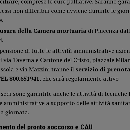
iliare
, comprese le cure palliative. Saranno gara
ccessi non differibili come avviene durante le gior
e.
iusura della Camera mortuaria
di Piacenza dall
4.
pensione di tutte le attività amministrative azien
di via Taverna e Cantone del Cristo, piazzale Milan
ssola e via Mazzini tranne il
servizio di prenot
TEL
800.651941
, che sarà regolarmente attivo
e sedi sono garantite anche le attività di tecniche 
e amministrative a supporto delle attività sanitar
la giornata.
mento del pronto soccorso e CAU