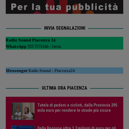
INVIA SEGNALAZIONI
Radio Sound Piacenza 24
WhatsApp
333 7575246 –
Invia
Messenger
Radio Sound
–
Piacenza24
ULTIMA ORA PIACENZA
Tutela di pedoni e ciclisti, dalla Provincia 295
mila euro per rendere le strade più sicure
Dalla Regione oltre 1,3 milioni di euro per gli