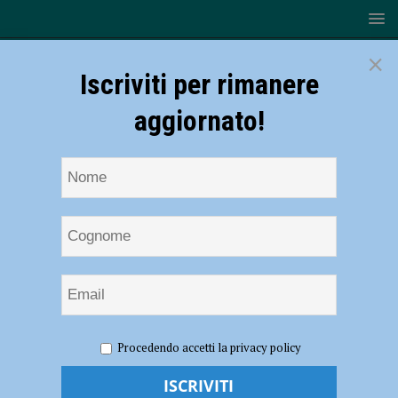
×
Iscriviti per rimanere
aggiornato!
HOME
NOTIZIE
CRONACA PIACENZA
Tragico
Procedendo accetti la privacy policy
incidente in Trebbia, venerdì in Duomo l’ultimo saluto ai quattro amici
Tragico incidente in Trebbia, venerdì in