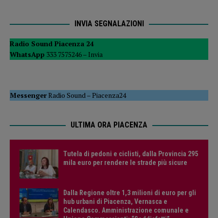
INVIA SEGNALAZIONI
Radio Sound Piacenza 24
WhatsApp
333 7575246 –
Invia
Messenger
Radio Sound
–
Piacenza24
ULTIMA ORA PIACENZA
Tutela di pedoni e ciclisti, dalla Provincia 295
mila euro per rendere le strade più sicure
Dalla Regione oltre 1,3 milioni di euro per gli
hub urbani di Piacenza, Vernasca e
Calendasco. Amministrazione comunale e