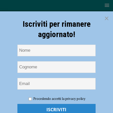
×
Iscriviti per rimanere
aggiornato!
HOME
NOTIZIE
ATTUALITÀ
In mostra in Municipio
Procedendo accetti la privacy policy
il “Trofeo Grand Départ” del Tour de France, un hashtag per
condividere le proprie foto: #PiacenzaTDF