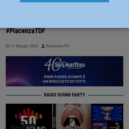
In mostra in Municipio il “Trofeo Grand
Départ” del Tour de France, un hashtag
per condividere le proprie foto:
#PiacenzaTDF
15 Maggio 2024
Redazione FG
RADIO SOUND PARTY