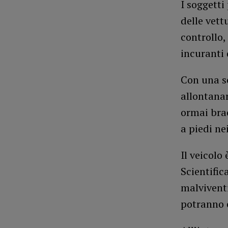
I soggetti
delle vett
controllo,
incuranti 
Con una se
allontanar
ormai brac
a piedi ne
Il veicolo 
Scientific
malviventi
potranno e