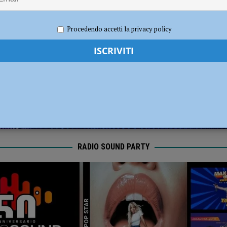
dI): “Verificare subito la situazione nella provincia di Piacenza”
POLITICA
025
Redazione FG
Cronaca Piacenza
Procedendo accetti la privacy policy
RADIO SOUND PARTY