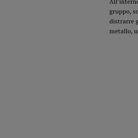
All’intern
gruppo, s
distrarre 
metallo, u