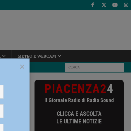
A
METEO E WEBCAM
×
PIACENZA2
4
e” ma arriva la
Il Giornale Radio di Radio Sound
riva la
CLICCA E ASCOLTA
indagini
LE ULTIME NOTIZIE