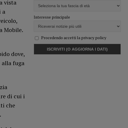
a vista
i a
Interesse principale
eicolo,
la Mobile.
Procedendo accetti la privacy policy
bido dove,
 alla fuga
izia
e di cui i
nti che
.