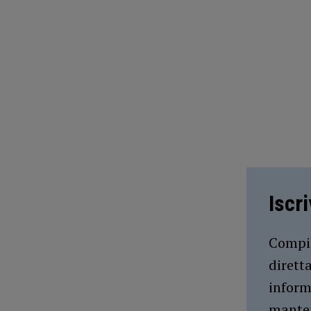
Iscr
Compil
dirett
inform
manten