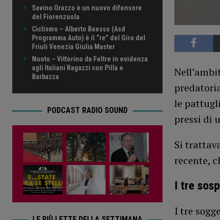
Savino Orazzo è un nuovo difensore
del Fiorenzuola
Ciclismo – Alberto Baesso (Asd
Programma Auto) è il “re” del Giro del
Friuli Venezia Giulia Master
Nuoto – Vittorino da Feltre in evidenza
agli Italiani Ragazzi con Pilla e
Nell’ambit
Barbazza
predatoria
le pattugl
PODCAST RADIO SOUND
pressi di 
Si trattav
recente, 
I tre sosp
I tre sogg
LE PIÙ LETTE DELLA SETTIMANA