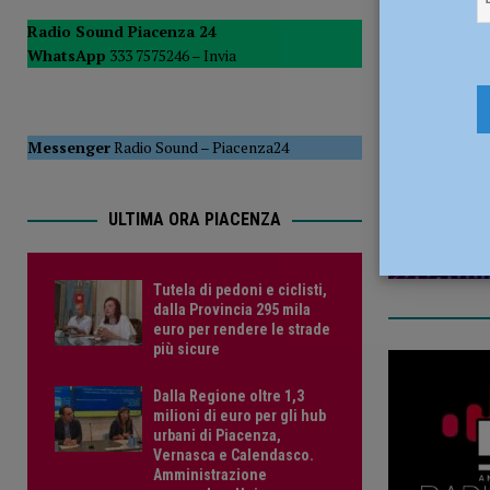
POLITICA
Radio Sound Piacenza 24
WhatsApp
333 7575246 –
Invia
[ 5 Agosto 2026 ]
Caldo estremo e asili nido, Tagliaferri (F
6 Marzo 2
Messenger
Radio Sound
–
Piacenza24
ULTIMA ORA PIACENZA
Tutela di pedoni e ciclisti,
dalla Provincia 295 mila
euro per rendere le strade
più sicure
Dalla Regione oltre 1,3
milioni di euro per gli hub
urbani di Piacenza,
Vernasca e Calendasco.
Amministrazione