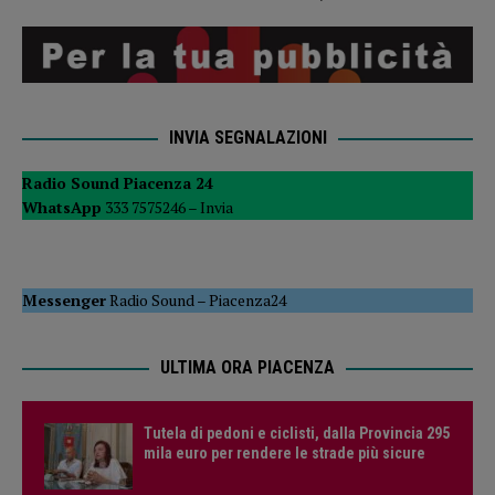
INVIA SEGNALAZIONI
Radio Sound Piacenza 24
WhatsApp
333 7575246 –
Invia
Messenger
Radio Sound
–
Piacenza24
ULTIMA ORA PIACENZA
Tutela di pedoni e ciclisti, dalla Provincia 295
mila euro per rendere le strade più sicure