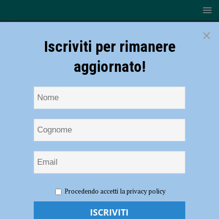
×
Iscriviti per rimanere
aggiornato!
HOME
NOTIZIE
CRONACA PIACENZA
Ubriaco
Procedendo accetti la privacy policy
perde il controllo dell’auto ed esce di strada, 31enne nei guai
Ubriaco perde il controllo dell’auto ed