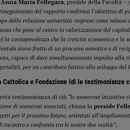
o
Anna Maria Fellegara
, preside della Facoltà –
A
proseguimento del rapporto conferma l’obiettivo di p
uppo della relazione università-imprese come volano 
tuoso che pone al centro la valorizzazione del capit
è la consapevolezza che la crescita economica e la so
entale siano frutto di un processo osmotico e di reci
nto, capace di dare simultaneamente impulso alla ri
rialità, per un contributo fattivo allo sviluppo del 
à Cattolica e Fondazione Idi le testimonianze 
reta testimonianza di ciò
“le numerose iniziative 
sione di numerosi associati,
chiosa la
preside Fell
etti per il prossimo futuro, orientati all’ampliament
i incontro e confronto tra le nostre due realtà”
.