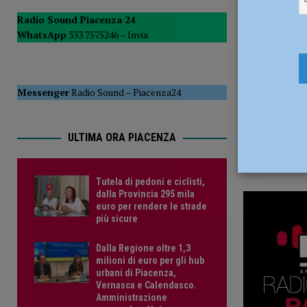
20 Febbrai
del Consiglio
POLITICA
Radio Sound Piacenza 24
WhatsApp
333 7575246 –
Invia
[ 5 Agosto 2026 ]
Tutela di pedoni e ciclisti, dalla Provinc
Messenger
Radio Sound
–
Piacenza24
ULTIMA ORA PIACENZA
Tutela di pedoni e ciclisti,
dalla Provincia 295 mila
euro per rendere le strade
più sicure
Dalla Regione oltre 1,3
milioni di euro per gli hub
urbani di Piacenza,
Vernasca e Calendasco.
Amministrazione