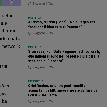
5 Agosto 2026
i della
POLITICA
Autismo, Murelli (Lega): “No al taglio dei
za
e
fondi per il Distretto di Ponente”
 di una
5 Agosto 2026
videnziato
al network
POLITICA
Sicurezza, Pd: “Dalla Regione fatti concreti,
due milioni di euro per rendere più sicura la
stazione di Piacenza”
aria
5 Agosto 2026
ECONOMIA
ssimo
Crisi Realco, salvi tre punti vendita
acquistati da MD: ancora niente da fare per
per i
Ecu in viale Dante
–
ha
5 Agosto 2026