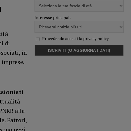
l
Interesse principale
sità
Procedendo accetti la privacy policy
i di
sociati, in
e imprese.
ssionisti
ttualità
 PNRR alla
e. Fattori,
 sono oggi