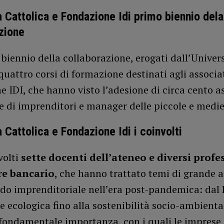
à Cattolica e Fondazione Idi primo biennio dela
zione
biennio della collaborazione, erogati dall’Univer
quattro corsi di formazione destinati agli associat
 IDI, che hanno visto l’adesione di circa cento as
e di imprenditori e manager delle piccole e medi
à Cattolica e Fondazione Idi i coinvolti
volti
sette docenti dell’ateneo
e diversi profe
re bancario
, che hanno trattato temi di grande a
ndo imprenditoriale nell’era post-pandemica: dal
e ecologica fino alla sostenibilità socio-ambiental
 fondamentale importanza, con i quali le imprese