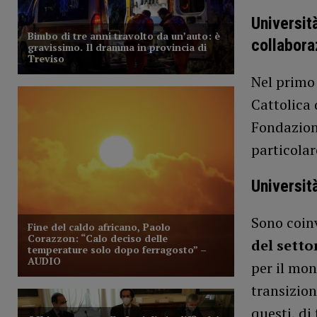
Universit
collabora
Nel primo 
Cattolica 
Fondazione
particolar
Universit
Sono coin
del setto
per il mo
transizion
questi, di