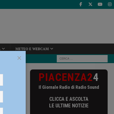
A
METEO E WEBCAM
×
PIACENZA2
4
e per lo
Il Giornale Radio di Radio Sound
eme per
CLICCA E ASCOLTA
mprese
LE ULTIME NOTIZIE