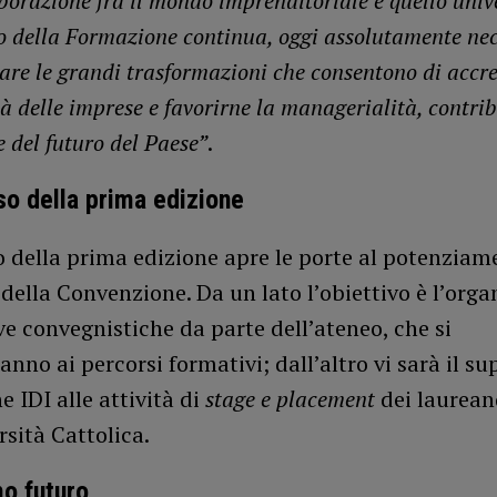
aborazione fra il mondo imprenditoriale e quello univ
o della Formazione continua, oggi assolutamente ne
tare le grandi trasformazioni che consentono di accre
tà delle imprese e favorirne la managerialità, contri
e del futuro del Paese”
.
so della prima edizione
o della prima edizione apre le porte al potenziam
della Convenzione. Da un lato l’obiettivo è l’org
ive convegnistiche da parte dell’ateneo, che si
anno ai percorsi formativi; dall’altro vi sarà il su
 IDI alle attività di
stage e placement
dei laurean
rsità Cattolica.
mo futuro