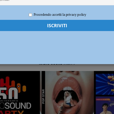
o 2024
Redazione
Attualità
,
Notizie
ia 295 mila euro per rendere le strade più sicure
ATTUALITÀ
Procedendo accetti la privacy policy
RADIO SOUND PARTY