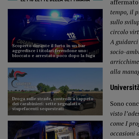
affermat
tempo, il 
sullo svil
circolo vir
A guidarci 
socio-ambi
arricchime
alla manage
Universit
Sono conc
visto l’ade
come I prog
occasioni d