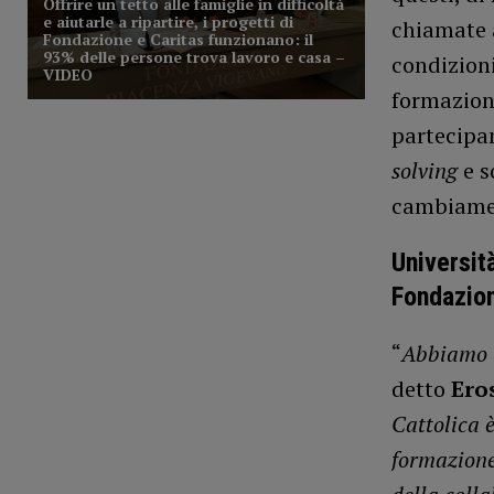
chiamate 
condizioni
formazione
partecipan
solving
e s
cambiamen
Universit
Fondazio
“
Abbiamo d
detto
Ero
Cattolica 
formazione