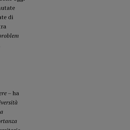
mutate
ate di
tra
problem
i
ere
– ha
iversità
la
ortanza