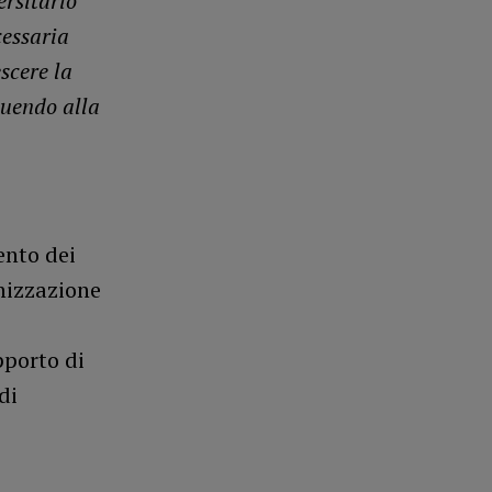
ersitario
cessaria
scere la
buendo alla
ento dei
anizzazione
pporto di
di