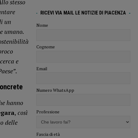
llo stesso
untare
RICEVI VIA MAIL LE NOTIZIE DI PIACENZA
di un
Nome
ale umano.
stenibilità
Cognome
proco
cerca e
Email
Paese”
.
concrete
Numero WhatsApp
che hanno
egara
,
così
Professione
o delle
Fascia di età