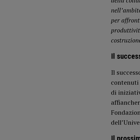
della coll
nell’ambit
per affron
produttivi
costruzion
Il succes
Il success
contenuti 
di iniziat
affiancher
Fondazione
dell’Unive
Il prossi