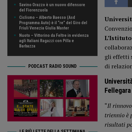
Savino Orazzo è un nuovo difensore
del Fiorenzuola
Universi
Ciclismo – Alberto Baesso (Asd
Programma Auto) è il “re” del Giro del
Convenzio
Friuli Venezia Giulia Master
Nuoto – Vittorino da Feltre in evidenza
L’Istitut
agli Italiani Ragazzi con Pilla e
collaboraz
Barbazza
gli effett
di relazio
PODCAST RADIO SOUND
Universit
Fellegara
“
Il rinnov
triennio è 
risultati p
LE PIÙ LETTE DELLA SETTIMANA