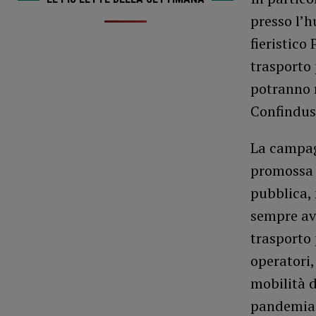
presso l’h
fieristico
trasporto 
potranno r
Confindust
La campag
promossa 
pubblica, 
sempre avu
trasporto 
operatori,
mobilità d
pandemia.