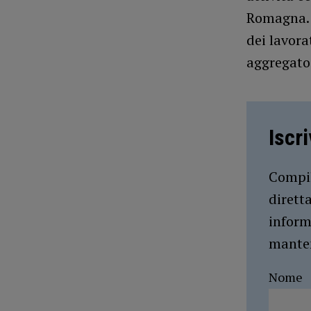
Romagna. L
dei lavora
aggregato 
Iscr
Compil
dirett
inform
manten
Nome