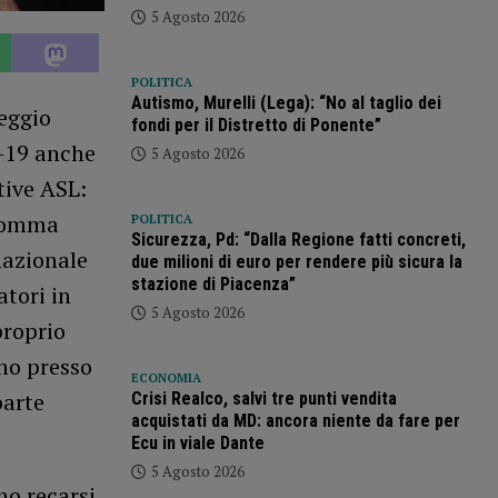
5 Agosto 2026
POLITICA
Autismo, Murelli (Lega): “No al taglio dei
Reggio
fondi per il Distretto di Ponente”
d-19 anche
5 Agosto 2026
tive ASL:
 gomma
POLITICA
Sicurezza, Pd: “Dalla Regione fatti concreti,
nazionale
due milioni di euro per rendere più sicura la
stazione di Piacenza”
tori in
5 Agosto 2026
proprio
ino presso
ECONOMIA
parte
Crisi Realco, salvi tre punti vendita
acquistati da MD: ancora niente da fare per
Ecu in viale Dante
5 Agosto 2026
no recarsi