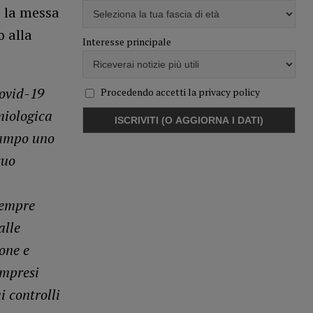
e la messa
o alla
Interesse principale
ovid-19
Procedendo accetti la privacy policy
miologica
 campo uno
suo
sempre
alle
ione e
ompresi
i controlli