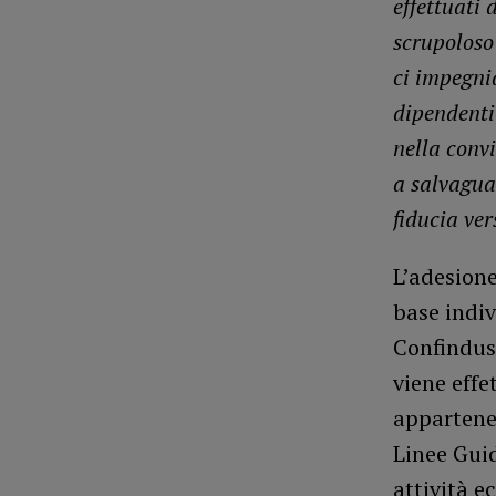
effettuati 
scrupoloso 
ci impegni
dipendenti
nella convi
a salvaguar
fiducia ver
L’adesione
base indiv
Confindust
viene effe
appartenen
Linee Gui
attività e