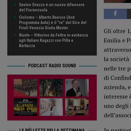
Savino Orazzo è un nuovo difensore
del Fiorenzuola
Ciclismo – Alberto Baesso (Asd
Programma Auto) è il “re” del Giro del
Friuli Venezia Giulia Master
Gli oltre 
Nuoto – Vittorino da Feltre in evidenza
Emilia e P
agli Italiani Ragazzi con Pilla e
Barbazza
attraverso
la società
PODCAST RADIO SOUND
nelle tre 
di Confind
azienda, e
interesse 
uno degli 
dell’assoc
In partico
LE PIÙ LETTE DELLA SETTIMANA