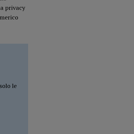
la privacy
umerico
solo le