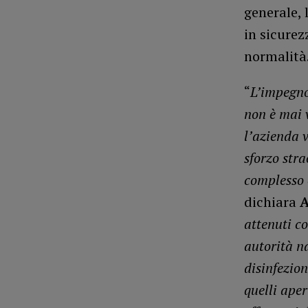
generale, 
in sicurez
normalità
“
L’impegno
non è mai 
l’azienda 
sforzo stra
complesso e
dichiara
A
attenuti c
autorità na
disinfezio
quelli aper