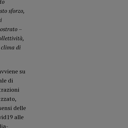
to
sto sforzo,
i
ostrato –
llettività,
 clima di
avviene su
ale di
trazioni
izzato,
sensi delle
id19 alle
lia-