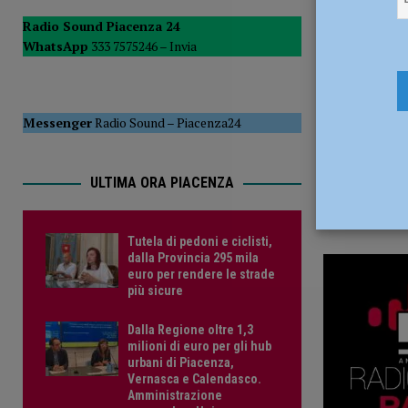
10 Giugno 
POLITICA
Radio Sound Piacenza 24
WhatsApp
333 7575246 –
Invia
[ 5 Agosto 2026 ]
Caldo estremo e asili nido, Tagliaferri (F
Messenger
Radio Sound
–
Piacenza24
ULTIMA ORA PIACENZA
Tutela di pedoni e ciclisti,
dalla Provincia 295 mila
euro per rendere le strade
più sicure
Dalla Regione oltre 1,3
milioni di euro per gli hub
urbani di Piacenza,
Vernasca e Calendasco.
Amministrazione