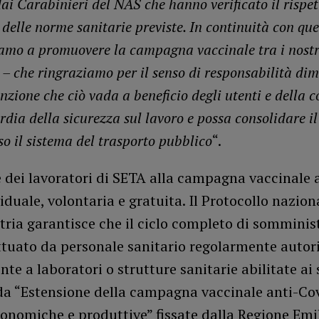
dai Carabinieri del NAS che hanno verificato il rispet
delle norme sanitarie previste. In continuità con que
amo a promuovere la campagna vaccinale tra i nostr
 – che ringraziamo per il senso di responsabilità dim
nzione che ciò vada a beneficio degli utenti e della co
dia della sicurezza sul lavoro e possa consolidare il
so il sistema del trasporto pubblico
“.
 dei lavoratori di SETA alla campagna vaccinale 
iduale, volontaria e gratuita. Il Protocollo nazion
ria garantisce che il ciclo completo di somminis
ttuato da personale sanitario regolarmente autor
te a laboratori o strutture sanitarie abilitate ai 
da “Estensione della campagna vaccinale anti-Cov
conomiche e produttive” fissate dalla Regione Emi