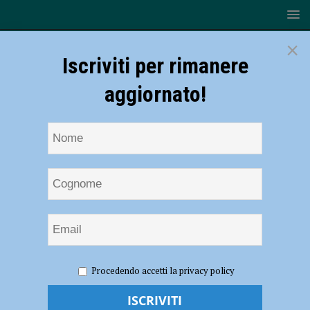
×
Iscriviti per rimanere
aggiornato!
HOME
NOTIZIE
ATTUALITÀ
Vaccinazioni
Procedendo accetti la privacy policy
antinfluenzali, a Piacenza somministrate 36.676 dosi in meno di un
mese: il 93% delle somministrazioni per mano dei medici di medicina
generale