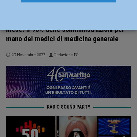
Vaccinazioni antinfluenzali, a Piacenza
somministrate 36.676 dosi in meno di un
mese: il 93% delle somministrazioni per
mano dei medici di medicina generale
23 Novembre 2022
Redazione FG
RADIO SOUND PARTY