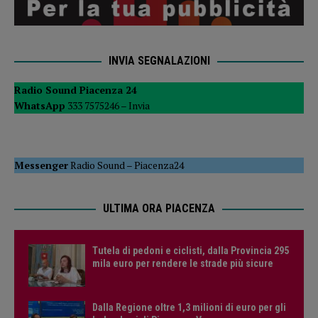
INVIA SEGNALAZIONI
Radio Sound Piacenza 24
WhatsApp
333 7575246 –
Invia
Messenger
Radio Sound
–
Piacenza24
ULTIMA ORA PIACENZA
Tutela di pedoni e ciclisti, dalla Provincia 295
mila euro per rendere le strade più sicure
Dalla Regione oltre 1,3 milioni di euro per gli