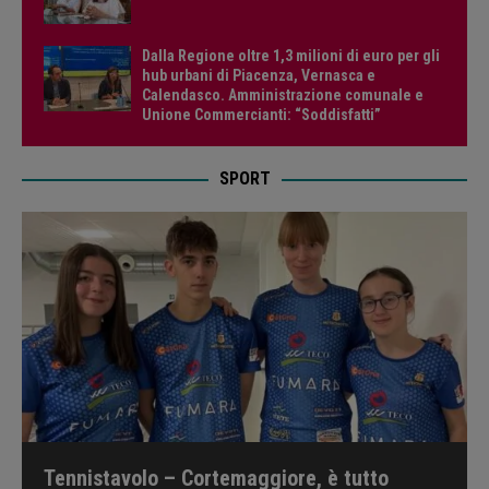
Dalla Regione oltre 1,3 milioni di euro per gli
hub urbani di Piacenza, Vernasca e
Calendasco. Amministrazione comunale e
Unione Commercianti: “Soddisfatti”
SPORT
Tennistavolo – Cortemaggiore, è tutto