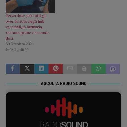
Terza dose per tutti gli
over 60 solo negli hub
vaccinali, in farmacia
restano prime e seconde
dosi
30 Ottobre 2021
In "Attualità"
ASCOLTA RADIO SOUND