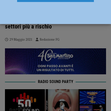
L’Emilia Romagna pronta a vaccinare il
mondo del lavoro: via libera agli hub nelle
aziende, priorità a chi si aggrega e ai
settori più a rischio
29 Maggio 2021
Redazione FG
RADIO SOUND PARTY