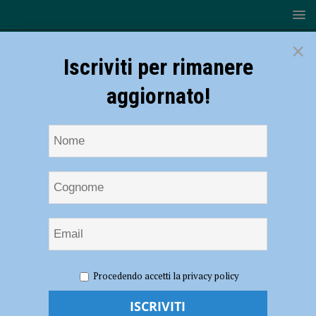
×
Iscriviti per rimanere
aggiornato!
HOME
NOTIZIE
ATTUALITÀ
L’Emilia Romagna
Procedendo accetti la privacy policy
pronta a vaccinare il mondo del lavoro: via libera agli hub nelle
aziende, priorità a chi si aggrega e ai settori più a rischio