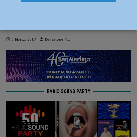
Vendita di azioni Iren, la maggioranza non
si ferma. Respinta la richiesta di rinvio
della delibera presentata da Levoni
5 Marzo 2019
Redazione MC
RADIO SOUND PARTY