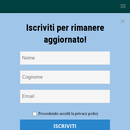
×
Iscriviti per rimanere
aggiornato!
HOME
NOTIZIE
POLITICA
Vendita di azioni Iren, la
Procedendo accetti la privacy policy
maggioranza non si ferma. Respinta la richiesta di rinvio della delibera
presentata da Levoni