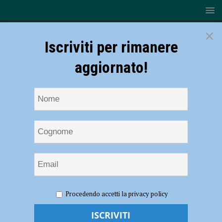
×
Iscriviti per rimanere
aggiornato!
HOME
NOTIZIE
ATTUALITÀ
Verde pubblico e Tar,
Procedendo accetti la privacy policy
Cgil e Cisl: “Il Comune avrebbe dovuto ascoltare i sindacati”
Verde pubblico e Tar, Cgil e Cisl: “Il