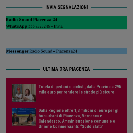
INVIA SEGNALAZIONI
Radio Sound Piacenza 24
WhatsApp
333 7575246 –
Invia
Messenger
Radio Sound
–
Piacenza24
ULTIMA ORA PIACENZA
Tutela di pedoni e ciclisti, dalla Provincia 295
mila euro per rendere le strade più sicure
Dalla Regione oltre 1,3 milioni di euro per gli
hub urbani di Piacenza, Vernasca e
Calendasco. Amministrazione comunale e
Unione Commercianti: “Soddisfatti”