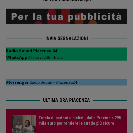
INVIA SEGNALAZIONI
Radio Sound Piacenza 24
WhatsApp
333 7575246 –
Invia
Messenger
Radio Sound
–
Piacenza24
ULTIMA ORA PIACENZA
Tutela di pedoni e ciclisti, dalla Provincia 295
mila euro per rendere le strade più sicure