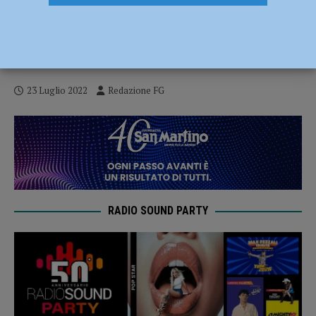
Tenta di spegnere un principio di incendio
ma viene avvolto dalle fiamme, grave un
92enne
23 Luglio 2022
Redazione FG
RADIO SOUND PARTY