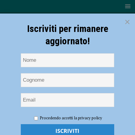
×
Iscriviti per rimanere
aggiornato!
HOME
NOTIZIE
CRONACA PIACENZA
Tenta di
Procedendo accetti la privacy policy
spegnere un principio di incendio ma viene avvolto dalle fiamme,
grave un 92enne