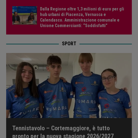
Dalla Regione oltre 1,3 milioni di euro per gli
hub urbani di Piacenza, Vernasca e
Calendasco. Amministrazione comunale e
Unione Commercianti: “Soddisfatti”
SPORT
Tennistavolo – Cortemaggiore, è tutto
pronto per la nuova stagione 2026/2027