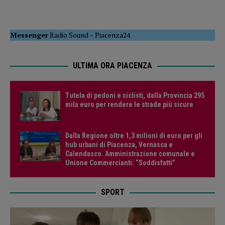
Messenger
Radio Sound
–
Piacenza24
ULTIMA ORA PIACENZA
Tutela di pedoni e ciclisti, dalla Provincia 295
mila euro per rendere le strade più sicure
Dalla Regione oltre 1,3 milioni di euro per gli
hub urbani di Piacenza, Vernasca e
Calendasco. Amministrazione comunale e
Unione Commercianti: “Soddisfatti”
SPORT