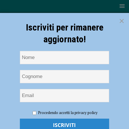
×
Iscriviti per rimanere
aggiornato!
HOME
NOTIZIE
CRONACA PIACENZA
Possibile
Procedendo accetti la privacy policy
caso di virus Chikungunya, disinfestazione straordinaria nella zona di
via Guastafredda