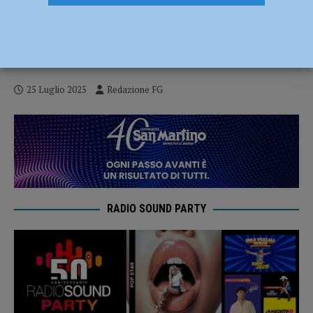
Possibile caso di virus Chikungunya,
disinfestazione straordinaria nella zona di
via Guastafredda
25 Luglio 2025
Redazione FG
RADIO SOUND PARTY