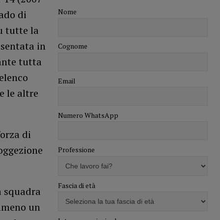
Nome
rado di
 tutte la
esentata in
Cognome
nte tutta
’elenco
Email
 le altre
Numero WhatsApp
orza di
soggezione
Professione
Fascia di età
la squadra
almeno un