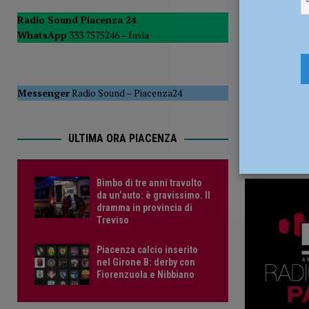
[ 6 Agosto 2026 ]
Droga sulle strade, controlli a tappeto de
Radio Sound Piacenza 24
WhatsApp
333 7575246 –
Invia
PIACENZA
[ 6 Agosto 2026 ]
Bimbo di tre anni travolto da un’auto: è
Messenger
Radio Sound
–
Piacenza24
ULTIMA ORA PIACENZA
Bimbo di tre anni travolto
da un’auto: è gravissimo. Il
dramma in provincia di
Treviso
Piacenza calcio inserito
nel Girone B: derby con
Fiorenzuola e Nibbiano