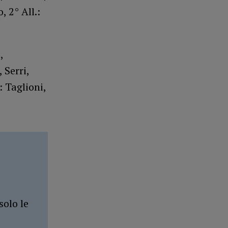
, 2° All.:
,
 Serri,
: Taglioni,
solo le