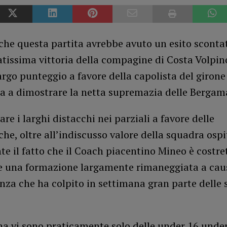
che questa partita avrebbe avuto un esito sconta
tissima vittoria della compagine di Costa Volpin
 largo punteggio a favore della capolista del girone
ta a dimostrare la netta supremazia delle Bergam
are i larghi distacchi nei parziali a favore delle
e, oltre all’indiscusso valore della squadra ospi
e il fatto che il Coach piacentino Mineo è costre
e una formazione largamente rimaneggiata a cau
enza che ha colpito in settimana gran parte delle 
na vi sono praticamente solo delle under 16 unde