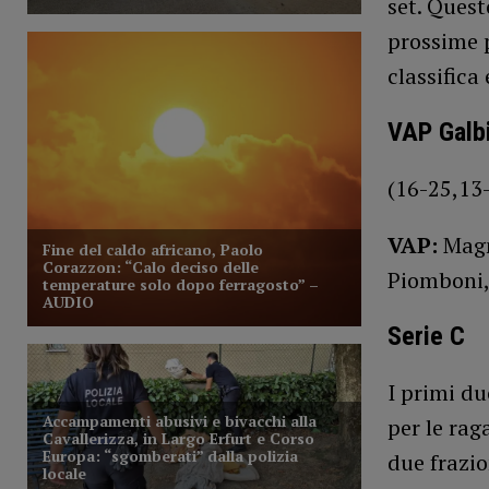
set. Quest
prossime p
classifica
VAP Galbi
(16-25,13-
VAP:
Magn
Piomboni, 
Serie C
I primi du
per le rag
due frazio