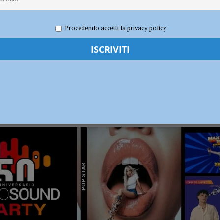
i carabinieri: sette segnalati e stupefacenti sequestrati
CRONACA
Procedendo accetti la privacy policy
 gravissimo. Il dramma in provincia di Treviso
CRONACA PIACENZA
RADIO SOUND PARTY