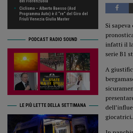
del Fiorenzuola
Ciclismo – Alberto Baesso (Asd
Programma Auto) è il “re” del Giro del
Friuli Venezia Giulia Master
Si sapeva 
pronostica
PODCAST RADIO SOUND
infatti il
serie B1 s
A giustific
bergamasch
sicurament
presentar
LE PIÙ LETTE DELLA SETTIMANA
dell’influ
giocatrici.
In panchi