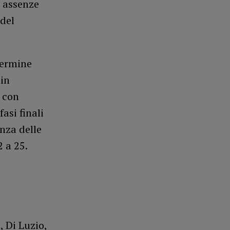
e assenze
 del
termine
 in
o con
asi finali
enza delle
 a 25.
, Di Luzio,