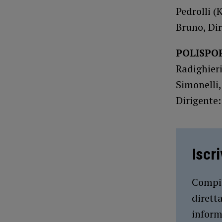
Pedrolli (K
Bruno, Dir
POLISPO
Radighieri
Simonelli, 
Dirigente:
Iscr
Compil
dirett
inform