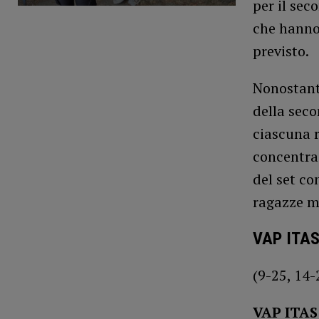
per il sec
che hanno 
previsto.
Nonostante
della seco
ciascuna r
concentraz
del set co
ragazze mo
VAP ITA
(9-25, 14-
VAP ITAS