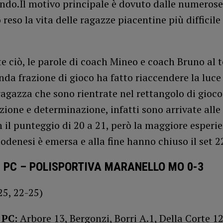
ondo.Il motivo principale è dovuto dalle numeros
reso la vita delle ragazze piacentine più difficile
 ciò, le parole di coach Mineo e coach Bruno al 
nda frazione di gioco ha fatto riaccendere la luce
agazza che sono rientrate nel rettangolo di gioc
ione e determinazione, infatti sono arrivate alle f
n il punteggio di 20 a 21, però la maggiore esperi
denesi è emersa e alla fine hanno chiuso il set 22
S PC – POLISPORTIVA MARANELLO MO 0-3
25, 22-25)
 PC:
Arbore 13, Bergonzi, Borri A.1, Della Corte 12