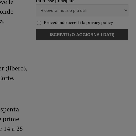
Interesse principale
ve le
 fondo
a.
Procedendo accetti la privacy policy
 (libero),
Corte.
 spenta
le prime
e 14 a 25