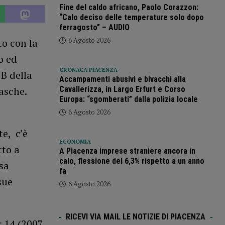
Fine del caldo africano, Paolo Corazzon:
“Calo deciso delle temperature solo dopo
ferragosto” – AUDIO
6 Agosto 2026
to con la
o ed
CRONACA PIACENZA
 B della
Accampamenti abusivi e bivacchi alla
Cavallerizza, in Largo Erfurt e Corso
asche.
Europa: “sgomberati” dalla polizia locale
6 Agosto 2026
te, c’è
ECONOMIA
tto a
A Piacenza imprese straniere ancora in
calo, flessione del 6,3% rispetto a un anno
sa
fa
sue
6 Agosto 2026
RICEVI VIA MAIL LE NOTIZIE DI PIACENZA
r 14 (2007