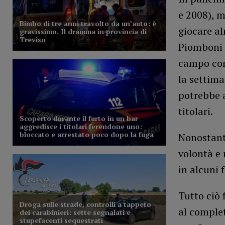
e 2008), m
giocare al
Piomboni (
campo con
la settima
potrebbe a
titolari.
Nonostant
volontà e
in alcuni f
Tutto ciò 
al complet