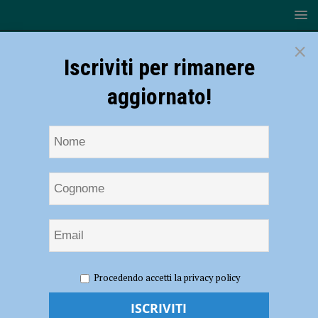
×
Iscriviti per rimanere
aggiornato!
HOME
NOTIZIE
Volley, Serie B2 – La Rossetti Market
Procedendo accetti la privacy policy
Conad brilla nel test contro Sassuolo (3-1)
Volley, Serie B2 – La Rossetti Market