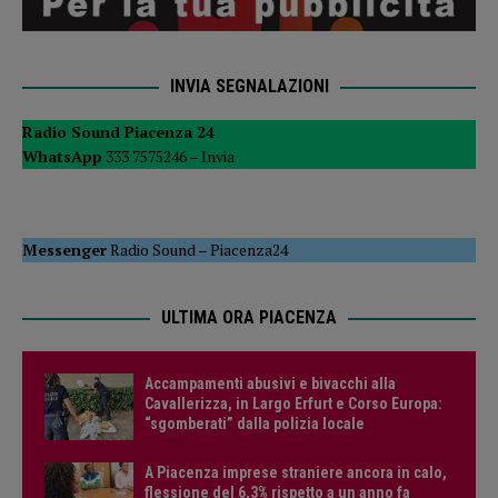
INVIA SEGNALAZIONI
Radio Sound Piacenza 24
WhatsApp
333 7575246 –
Invia
Messenger
Radio Sound
–
Piacenza24
ULTIMA ORA PIACENZA
Accampamenti abusivi e bivacchi alla
Cavallerizza, in Largo Erfurt e Corso Europa:
“sgomberati” dalla polizia locale
A Piacenza imprese straniere ancora in calo,
flessione del 6,3% rispetto a un anno fa