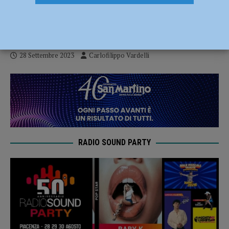
Conad brilla nel test contro Sassuolo (3-
1)
28 Settembre 2023
Carlofilippo Vardelli
RADIO SOUND PARTY