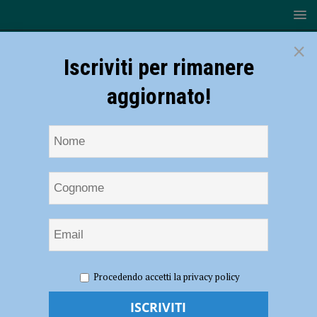
×
Iscriviti per rimanere
aggiornato!
HOME
NOTIZIE
Volley, Serie B2 – Secondo test e secondo
Procedendo accetti la privacy policy
successo per la Rossetti Market Conad: 3-1 al Marudo
Volley, Serie B2 – Secondo test e