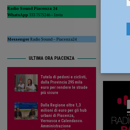
4 Giugno 2
POLITICA
Radio Sound Piacenza 24
WhatsApp
333 7575246 –
Invia
[ 5 Agosto 2026 ]
Caldo estremo e asili nido, Tagliaferri (F
Messenger
Radio Sound
–
Piacenza24
ULTIMA ORA PIACENZA
Tutela di pedoni e ciclisti,
dalla Provincia 295 mila
euro per rendere le strade
più sicure
Dalla Regione oltre 1,3
milioni di euro per gli hub
urbani di Piacenza,
Vernasca e Calendasco.
Amministrazione