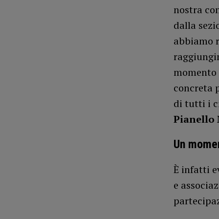
nostra com
dalla sezi
abbiamo ri
raggiungim
momento d
concreta p
di tutti i 
Pianello
Un momen
È infatti 
e associaz
partecipaz