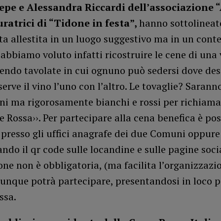
epe e Alessandra Riccardi dell’associazione 
curatrici di “Tidone in festa”,
hanno sottolineato
ta allestita in un luogo suggestivo ma in un cont
 abbiamo voluto infatti ricostruire le cene di una 
endo tavolate in cui ognuno può sedersi dove des
 serve il vino l’uno con l’altro. Le tovaglie? Sarann
i ma rigorosamente bianchi e rossi per richiamar
e Rossa››. Per partecipare alla cena benefica è pos
presso gli uffici anagrafe dei due Comuni oppure
ndo il qr code sulle locandine e sulle pagine socia
ne non è obbligatoria, (ma facilita l’organizzazi
iunque potrà partecipare, presentandosi in loco p
ssa.