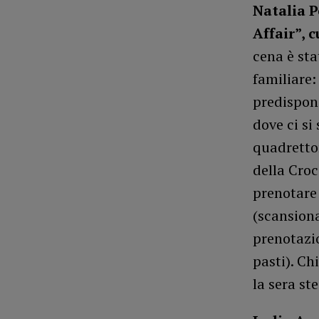
Natalia P
Affair”, 
cena è sta
familiare:
predispon
dove ci si
quadretton
della Croc
prenotare 
(scansiona
prenotazio
pasti). Ch
la sera ste