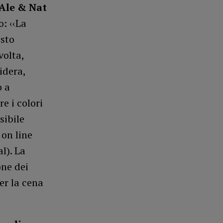
“Ale & Nat
: ‹‹La
esto
volta,
idera,
o a
e i colori
sibile
 on line
l). La
one dei
er la cena