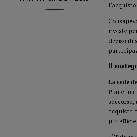
l’acquist
Consapevol
riveste pe
deciso di 
partecipaz
Il sosteg
La sede de
Pianello e
soccorso, 
acquisto d
più effici
«“Tidone 