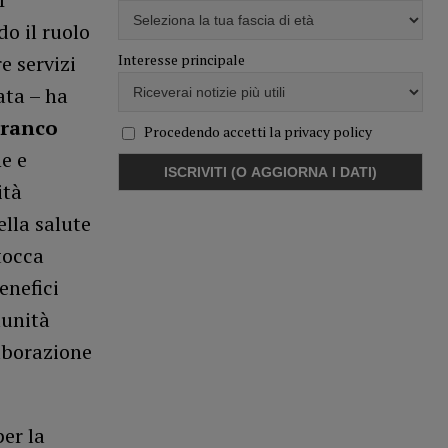
do il ruolo
Interesse principale
e servizi
ata – ha
Franco
Procedendo accetti la privacy policy
ne e
ità
ella salute
tocca
enefici
munità
laborazione
er la