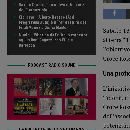
Savino Orazzo è un nuovo difensore
del Fiorenzuola
Ciclismo – Alberto Baesso (Asd
Programma Auto) è il “re” del Giro del
Friuli Venezia Giulia Master
Sabato 13 
Nuoto – Vittorino da Feltre in evidenza
si terrà “
agli Italiani Ragazzi con Pilla e
Barbazza
l’obiettiv
Croce Ross
PODCAST RADIO SOUND
Una profi
L’iniziati
Tidone, il
Croce Ross
dell’assoc
potenziare
LE PIÙ LETTE DELLA SETTIMANA