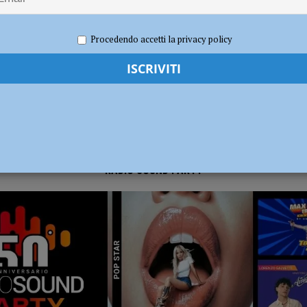
026
Redazione FG
Attualità
dI): “Verificare subito la situazione nella provincia di Piacenza”
POLITICA
Procedendo accetti la privacy policy
RADIO SOUND PARTY