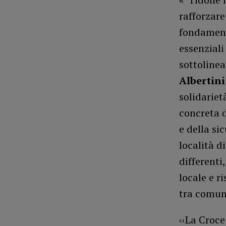
rafforzare
fondamenta
essenziali
sottolinea
Albertin
solidariet
concreta d
e della si
località d
differenti
locale e r
tra comuni
‹‹La Croce