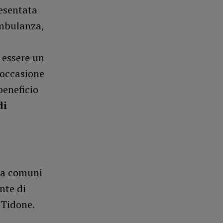
resentata
ambulanza,
 essere un
’occasione
beneficio
di
fra comuni
nte di
 Tidone.