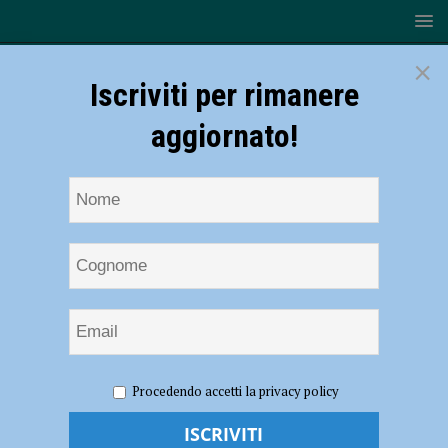
×
Iscriviti per rimanere
aggiornato!
HOME
NOTIZIE
SPORT
Alseno controlla e fa suo il
Procedendo accetti la privacy policy
primo derby: Fumara MioVolley battuto 3-0
Alseno controlla e fa suo il primo derby: