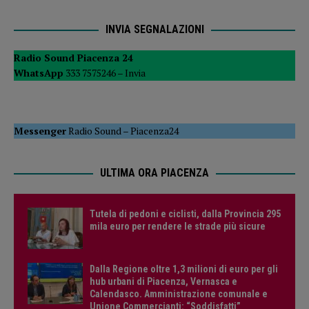
INVIA SEGNALAZIONI
Radio Sound Piacenza 24
WhatsApp
333 7575246 –
Invia
Messenger
Radio Sound
–
Piacenza24
ULTIMA ORA PIACENZA
Tutela di pedoni e ciclisti, dalla Provincia 295
mila euro per rendere le strade più sicure
Dalla Regione oltre 1,3 milioni di euro per gli
hub urbani di Piacenza, Vernasca e
Calendasco. Amministrazione comunale e
Unione Commercianti: “Soddisfatti”