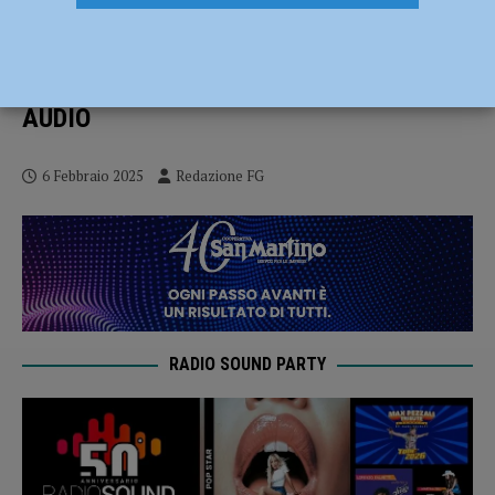
Sulla strada giusta: sicurezza e mobilità
sostenibile, l’associazione Sonia Tosi
incontra gli studenti venerdì 7 febbraio –
AUDIO
6 Febbraio 2025
Redazione FG
RADIO SOUND PARTY