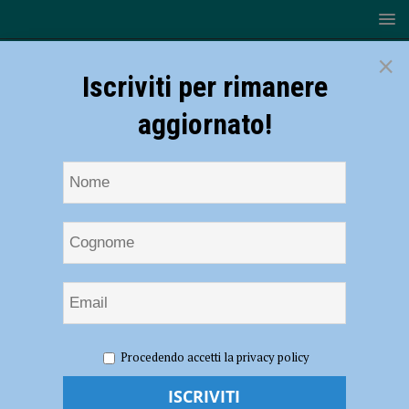
×
Iscriviti per rimanere
aggiornato!
HOME
NOTIZIE
Sulla strada giusta: sicurezza e mobilità
Procedendo accetti la privacy policy
sostenibile, l’associazione Sonia Tosi incontra gli studenti venerdì 7
febbraio – AUDIO