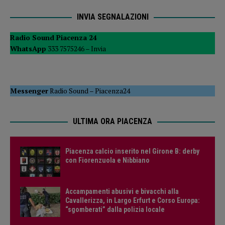
INVIA SEGNALAZIONI
Radio Sound Piacenza 24
WhatsApp
333 7575246 –
Invia
Messenger
Radio Sound
–
Piacenza24
ULTIMA ORA PIACENZA
Piacenza calcio inserito nel Girone B: derby
con Fiorenzuola e Nibbiano
Accampamenti abusivi e bivacchi alla
Cavallerizza, in Largo Erfurt e Corso Europa:
“sgomberati” dalla polizia locale