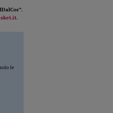
lDalCor”
.
ket.it
.
solo le