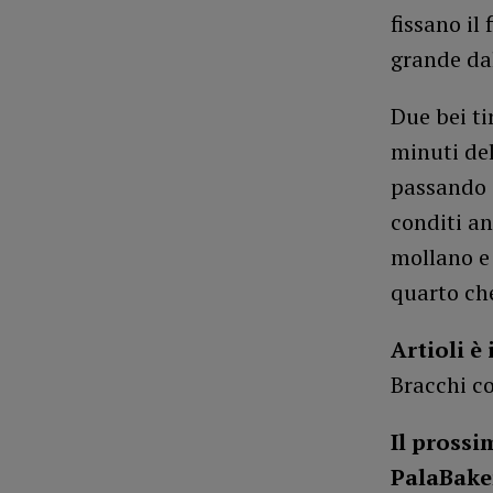
fissano il
grande dal
Due bei ti
minuti del
passando i
conditi an
mollano e 
quarto che
Artioli è
Bracchi co
Il prossi
PalaBake