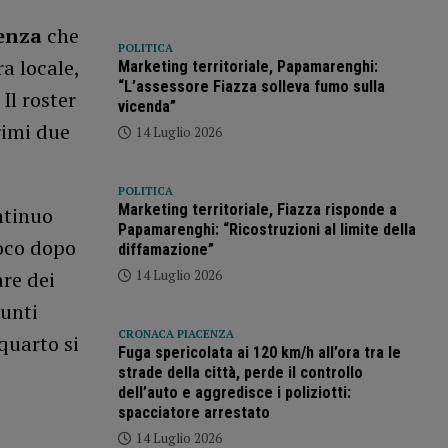
enza
che
POLITICA
a locale,
Marketing territoriale, Papamarenghi:
“L’assessore Fiazza solleva fumo sulla
 Il roster
vicenda”
rimi due
14 Luglio 2026
POLITICA
Marketing territoriale, Fiazza risponde a
ntinuo
Papamarenghi: “Ricostruzioni al limite della
poco dopo
diffamazione”
are dei
14 Luglio 2026
punti
CRONACA PIACENZA
quarto si
Fuga spericolata ai 120 km/h all’ora tra le
strade della città, perde il controllo
dell’auto e aggredisce i poliziotti:
spacciatore arrestato
14 Luglio 2026