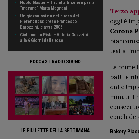
Nuoto Master – Tripletta tricolore per la
“mamma” Marta Magnani
Terzo ap
Un giovanissimo nella rosa del
oggi è imp
Fiorenzuola: preso Francesco
Barozzini, classe 2006
Corona P
Ciclismo su Pista – Vittoria Guazzini
biancoross
alla 6 Giorni delle rose
test affro
PODCAST RADIO SOUND
Le prime b
batti e rib
dalle trip
minuti il 
consecutiv
conclude s
LE PIÙ LETTE DELLA SETTIMANA
Bakery Piac