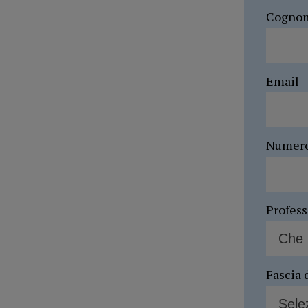
Cogno
Email
Numer
Profes
Fascia 