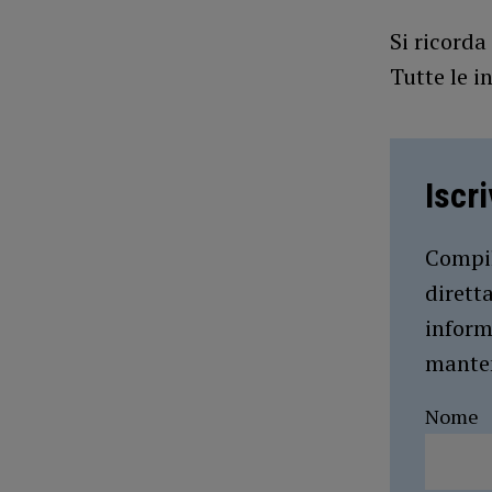
Si ricorda
Tutte le i
Iscr
Compil
dirett
inform
manten
Nome