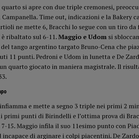
o quarto si apre con due triple cremonesi, preoc
h Campanella. Time out, indicazioni e la Bakery 
Artioli ne mette 6, Bracchi lo segue con un tiro da f
è ribaltato sul 6-11.
Maggio e Udom
si sblocca
o del tango argentino targato Bruno-Cena che pia
uti 11 punti. Pedroni e Udom in lunetta e De Zard
n quarto giocato in maniera magistrale. Il risult
33.
mpo
infiamma e mette a segno 3 triple nei primi 2 min
i primi punti di Birindelli e l’ottima prova di Bra
 7-15. Maggio infila il suo 11esimo punto con Pi
 incapace di arginare i colpi piacentini. De Zard