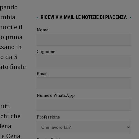
cupando
cambia
RICEVI VIA MAIL LE NOTIZIE DI PIACENZA
uori e il
Nome
no prima
zzano in
Cognome
o da 3
ato finale
Email
Numero WhatsApp
uti,
cchi che
Professione
adena
o e Cena