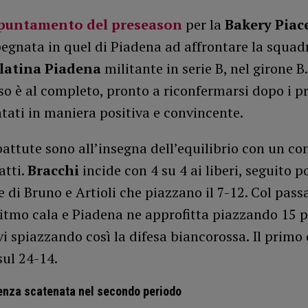
puntamento del preseason
per la
Bakery Piac
egnata in quel di Piadena ad affrontare la squadr
latina Piadena
militante in serie B, nel girone B.
o è al completo, pronto a riconfermarsi dopo i p
ntati in maniera positiva e convincente.
attute sono all’insegna dell’equilibrio con un co
atti.
Bracchi
incide con 4 su 4 ai liberi, seguito 
le di Bruno e Artioli che piazzano il 7-12. Col pass
ritmo cala e Piadena ne approfitta piazzando 15 
i spiazzando così la difesa biancorossa. Il primo 
ul 24-14.
enza scatenata nel secondo periodo