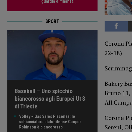
guardia di finanza
SPORT
Corona Pl
22-18)
Scrimmage
Bakery Bas
Baseball – Uno spicchio
Bruno 11, 
biancorosso agli Europei U18
All.Campa
di Trieste
Corona Pla
Volley – Gas Sales Piacenza: lo
schiacciatore statunitense Cooper
Sereni, Oli
Robinson è biancorosso