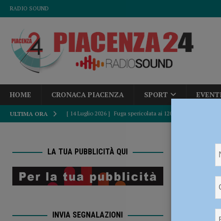
RADIO SOUND
HOME
CRONACA PIACENZA
SPORT
EVENT
[ 14 Luglio 2026 ]
Fuga spericolata ai 120 km/h all’ora tra le
ULTIMA ORA
spacciatore arrestato
CRONACA PIACENZA
HOME
[ 14 Luglio 2026 ]
Incendio in un appartamento, 85enne te
LA TUA PUBBLICITÀ QUI
precampionat
[ 14 Luglio 2026 ]
Frode fiscale milionaria con il metodo “
Bakery 
CRONACA PIACENZA
precam
[ 14 Luglio 2026 ]
Marketing territoriale, Papamarenghi: “
INVIA SEGNALAZIONI
[ 14 Luglio 2026 ]
Baseball – Uno spicchio biancorosso agli