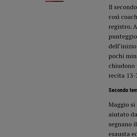
Il second
così coac
registro. 
punteggio 
dell’inizi
pochi min
chiudono u
recita 13-
Secondo te
Maggio si 
aiutato da
segnano il
esausta ed