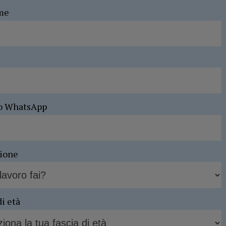
me
o WhatsApp
sione
di età