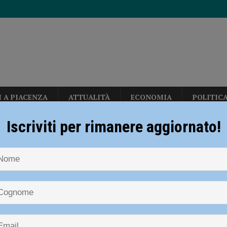
I A PIACENZA
ATTUALITÀ
ECONOMIA
POLITIC
 strade della città, perde il controllo dell’auto e aggredisce i poliziotti:
Iscriviti per rimanere aggiornato!
NOTIZIE
SPORT
BASKET
Bakery Piacenza, seconda vittoria
nta di spegnere le fiamme ma resta intossicata
CRONACA PIACENZA
o
apri e chiudi”, anche Piacenza nell’operazione della guardia di finanza
Piacenza, seconda vittoria del
pionato
L’assessore Fiazza solleva fumo sulla vicenda”
POLITICA
 Europei U18 di Trieste
BASEBALL