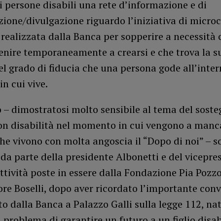
i persone disabili una rete d’informazione e di
one/divulgazione riguardo l’iniziativa di microc
 realizzata dalla Banca per sopperire a necessità 
enire temporaneamente a crearsi e che trova la s
el grado di fiducia che una persona gode all’inter
n cui vive.
 – dimostratosi molto sensibile al tema del soste
on disabilità nel momento in cui vengono a manca
che vivono con molta angoscia il “Dopo di noi” – s
, da parte della presidente Albonetti e del vicepre
attività poste in essere dalla Fondazione Pia Pozzol
ore Boselli, dopo aver ricordato l’importante con
o dalla Banca a Palazzo Galli sulla legge 112, na
l problema di garantire un futuro a un figlio disab