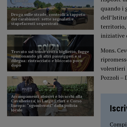
quando i g
dell’Istit
territorio
iniziative
Mons. Cevo
ripromess
volentieri
Pozzoli – 
Iscr
Compil