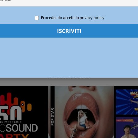
2021
Redazione FG
Attualità
ia 295 mila euro per rendere le strade più sicure
ATTUALITÀ
Procedendo accetti la privacy policy
RADIO SOUND PARTY