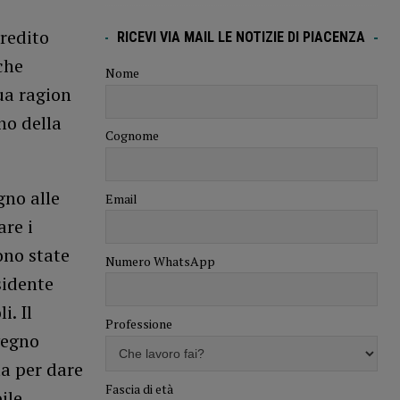
redito
RICEVI VIA MAIL LE NOTIZIE DI PIACENZA
che
Nome
ua ragion
no della
Cognome
gno alle
Email
re i
ono state
Numero WhatsApp
sidente
i. Il
Professione
vegno
ta per dare
Fascia di età
ile