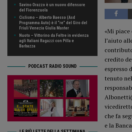
Savino Orazzo è un nuovo difensore
del Fiorenzuola
Ciclismo – Alberto Baesso (Asd
Programma Auto) è il “re” del Giro del
Friuli Venezia Giulia Master
«Mi piace 
Nuoto – Vittorino da Feltre in evidenza
l’aiuto all
agli Italiani Ragazzi con Pilla e
Barbazza
contributo
credito de
PODCAST RADIO SOUND
espresso d
tenuto nel
responsabi
Albonetti(
vicedirett
che fa seg
e la Banca
LE PIÙ LETTE DELLA SETTIMANA