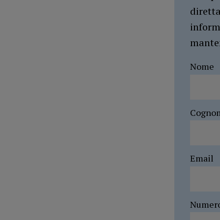
dirett
inform
manten
Nome
Cogno
Email
Numer