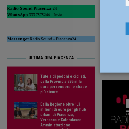
17 Marzo 
del Consiglio
POLITICA
Radio Sound Piacenza 24
WhatsApp
333 7575246 –
Invia
[ 5 Agosto 2026 ]
Tutela di pedoni e ciclisti, dalla Provinc
Messenger
Radio Sound
–
Piacenza24
ULTIMA ORA PIACENZA
Tutela di pedoni e ciclisti,
dalla Provincia 295 mila
euro per rendere le strade
più sicure
Dalla Regione oltre 1,3
milioni di euro per gli hub
urbani di Piacenza,
Vernasca e Calendasco.
Amministrazione