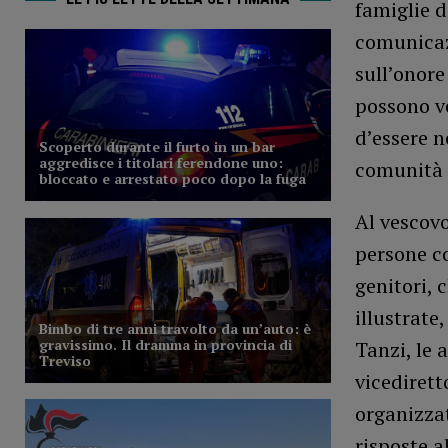
famiglie d
comunicazi
sull’onore
possono v
d’essere n
comunità i
Al vescovo
persone c
genitori, 
illustrate
Tanzi, le 
vicedirett
organizzat
risposte a