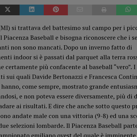
(MI) si trattava del battesimo sul campo per i pic
 Piacenza Baseball e bisogna riconoscere che i s
anti non sono mancati. Dopo un inverno fatto di
ti indoor si è passati dal parquet alla terra ros
 certamente più confacente al baseball “vero”. I
ti sui quali Davide Bertonazzi e Francesca Conti
 hanno, come sempre, mostrato grande entusias
dosi, e non poteva essere diversamente, più di di
dare ai risultati. E dire che anche sotto questo pr
ono andate male con una vittoria (9-8) ed una sco
due selezioni lombarde. Il Piacenza Baseball part
campionato emiliano ovest del quale è imminente 