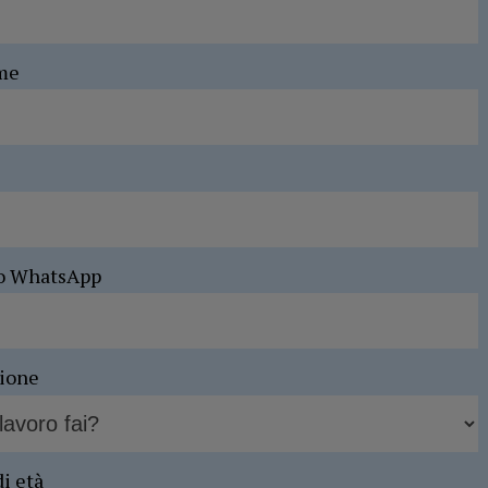
me
o WhatsApp
sione
di età