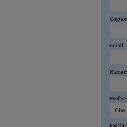
Cogno
Email
Numer
Profes
Fascia 