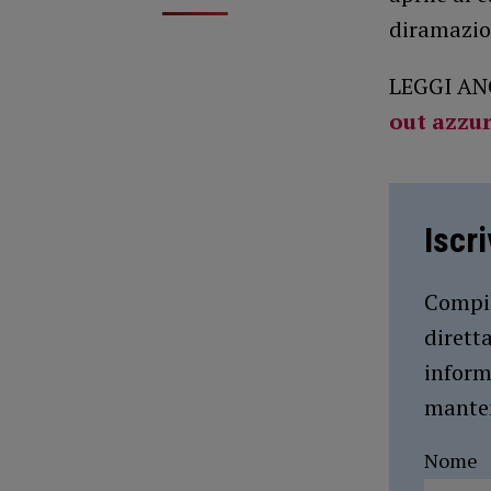
diramazio
LEGGI AN
out azzu
Iscr
Compil
dirett
inform
manten
Nome