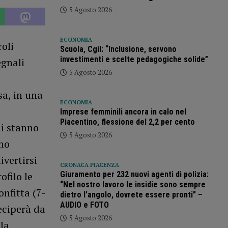
5 Agosto 2026
ECONOMIA
coli
Scuola, Cgil: “Inclusione, servono
investimenti e scelte pedagogiche solide”
egnali
5 Agosto 2026
sa, in una
ECONOMIA
Imprese femminili ancora in calo nel
Piacentino, flessione del 2,2 per cento
ni stanno
5 Agosto 2026
mo
vertirsi
CRONACA PIACENZA
Giuramento per 232 nuovi agenti di polizia:
ofilo le
“Nel nostro lavoro le insidie sono sempre
nfitta (7-
dietro l’angolo, dovrete essere pronti” –
AUDIO e FOTO
eciperà da
5 Agosto 2026
la