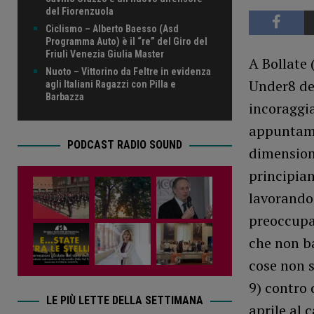
del Fiorenzuola
Ciclismo – Alberto Baesso (Asd
Programma Auto) è il “re” del Giro del
Friuli Venezia Giulia Master
A Bollate 
Nuoto – Vittorino da Feltre in evidenza
Under8 del
agli Italiani Ragazzi con Pilla e
Barbazza
incoraggi
appuntamen
PODCAST RADIO SOUND
dimensione
principian
lavorando
preoccupan
che non ba
cose non s
9) contro 
LE PIÙ LETTE DELLA SETTIMANA
aprile al 