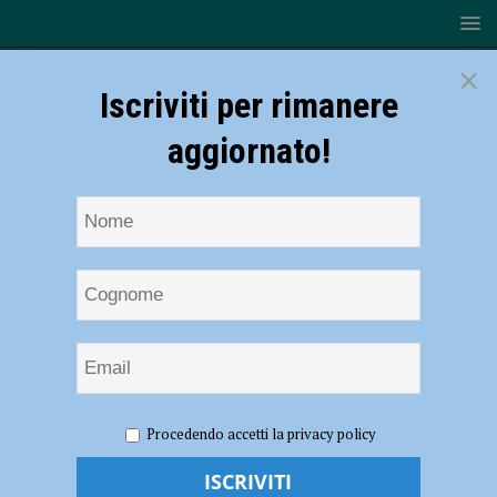
×
Iscriviti per rimanere
aggiornato!
HOME
NOTIZIE
CRONACA PIACENZA
Bimbo di
Procedendo accetti la privacy policy
quattro anni si perde in centro storico, paura per una famiglia: ritrovato
dai carabinieri