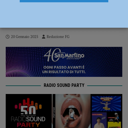
Bimbo di quattro anni si perde in centro
storico, paura per una famiglia: ritrovato
dai carabinieri
20 Gennaio 2025
Redazione FG
RADIO SOUND PARTY