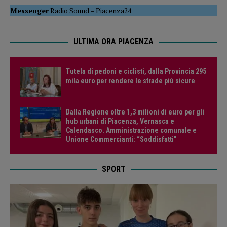
Messenger
Radio Sound
–
Piacenza24
ULTIMA ORA PIACENZA
Tutela di pedoni e ciclisti, dalla Provincia 295
mila euro per rendere le strade più sicure
Dalla Regione oltre 1,3 milioni di euro per gli
hub urbani di Piacenza, Vernasca e
Calendasco. Amministrazione comunale e
Unione Commercianti: “Soddisfatti”
SPORT