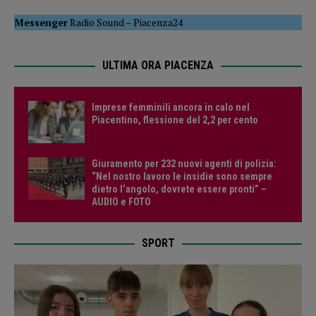
Messenger
Radio Sound
–
Piacenza24
ULTIMA ORA PIACENZA
Imprese femminili ancora in calo nel
Piacentino, flessione del 2,2 per cento
Giuramento per 232 nuovi agenti di polizia:
“Nel nostro lavoro le insidie sono sempre
dietro l’angolo, dovrete essere pronti” –
AUDIO e FOTO
SPORT