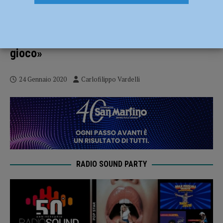
Il Busa Foodlab chiude l’andata in
trasferta, coach Sassi «Gara non
semplicissima, tenere alta la qualità di
gioco»
24 Gennaio 2020
Carlofilippo Vardelli
RADIO SOUND PARTY