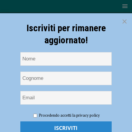
×
Iscriviti per rimanere
aggiornato!
HOME
NOTIZIE
SPORT
Il Busa Foodlab chiude
Procedendo accetti la privacy policy
l’andata in trasferta, coach Sassi «Gara non semplicissima, tenere alta
la qualità di gioco»