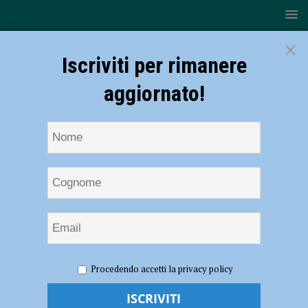
×
Iscriviti per rimanere
aggiornato!
HOME
NOTIZIE
SPORT
CALCIO DILETTANTI
Procedendo accetti la privacy policy
Calcio Dilettanti, tutti i risultati del weekend piacentino
Calcio Dilettanti, tutti i risultati del