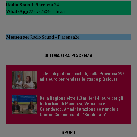
Radio Sound Piacenza 24
WhatsApp
333 7575246 –
Invia
Messenger
Radio Sound
–
Piacenza24
ULTIMA ORA PIACENZA
Tutela di pedoni e ciclisti, dalla Provincia 295
mila euro per rendere le strade più sicure
Dalla Regione oltre 1,3 milioni di euro per gli
hub urbani di Piacenza, Vernasca e
Calendasco. Amministrazione comunale e
Unione Commercianti: “Soddisfatti”
SPORT