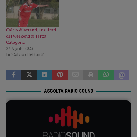
Calcio dilettanti, i risultati
del weekend di Terza
Categoria
23 Aprile 2023
In "Calcio dilettanti"
ASCOLTA RADIO SOUND