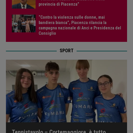
provincia di Piacenza”
“Contro la violenza sulle donne, mai
bandiera bianca”, Piacenza rilancia la
campagna nazionale di Anci e Presidenza del
Consiglio
SPORT
Tennistavolo – Cortemaggiore, è tutto