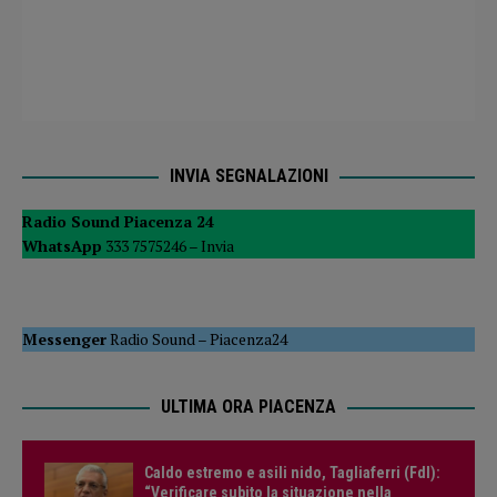
INVIA SEGNALAZIONI
Radio Sound Piacenza 24
WhatsApp
333 7575246 –
Invia
Messenger
Radio Sound
–
Piacenza24
ULTIMA ORA PIACENZA
Caldo estremo e asili nido, Tagliaferri (FdI):
“Verificare subito la situazione nella