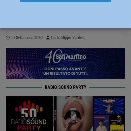
Calcio Dilettanti: calendari e
accoppiamenti della Coppa di Promozione
ed Eccellenza
14 Settembre 2020
Carlofilippo Vardelli
RADIO SOUND PARTY