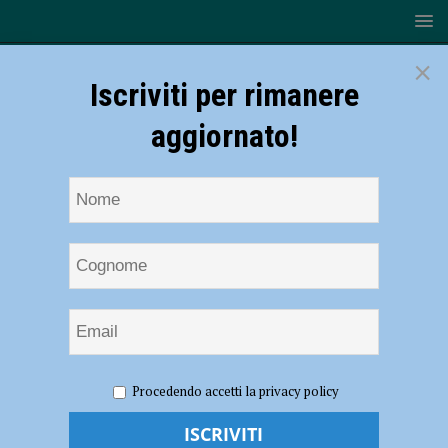
×
Iscriviti per rimanere
aggiornato!
HOME
NOTIZIE
SPORT
CALCIO DILETTANTI
Procedendo accetti la privacy policy
Calcio Dilettanti: calendari e accoppiamenti della Coppa di
Promozione ed Eccellenza