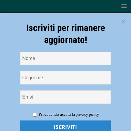
×
Iscriviti per rimanere
aggiornato!
HOME
NOTIZIE
SPORT
CALCIO
Calcio
Procedendo accetti la privacy policy
Dilettanti: seconda giornata per serie D, Eccellenza e Promozione
Calcio Dilettanti: seconda giornata per