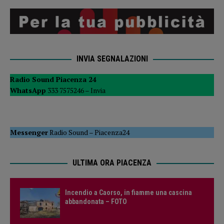
INVIA SEGNALAZIONI
Radio Sound Piacenza 24
WhatsApp
333 7575246 –
Invia
Messenger
Radio Sound
–
Piacenza24
ULTIMA ORA PIACENZA
Incendio a Caorso, in fiamme una cascina
abbandonata – FOTO