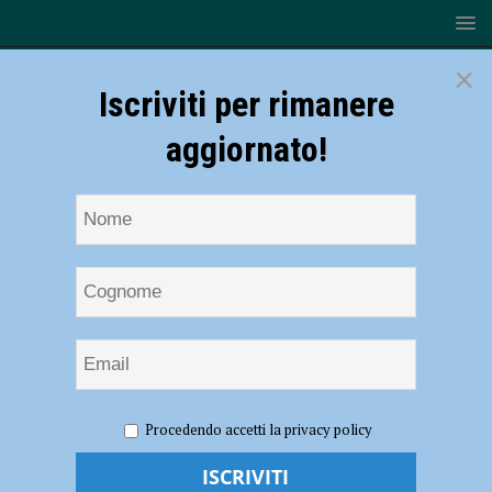
×
Iscriviti per rimanere
aggiornato!
HOME
NOTIZIE
ECONOMIA
Camera di commercio,
Procedendo accetti la privacy policy
prestigioso incarico per l’imprenditrice piacentina Federica Bussandri
Camera di commercio, prestigioso