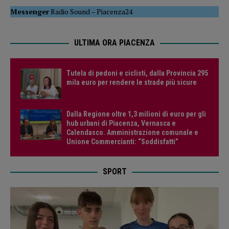
Messenger
Radio Sound
–
Piacenza24
ULTIMA ORA PIACENZA
Tutela di pedoni e ciclisti, dalla Provincia 295
mila euro per rendere le strade più sicure
Dalla Regione oltre 1,3 milioni di euro per gli
hub urbani di Piacenza, Vernasca e
Calendasco. Amministrazione comunale e
Unione Commercianti: “Soddisfatti”
SPORT