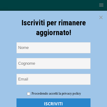
×
Iscriviti per rimanere
aggiornato!
HOME
NOTIZIE
ATTUALITÀ
Centri di assistenza
Procedendo accetti la privacy policy
urgenza, quasi 3 mila accessi ai CAU piacentini dall’avvio del servizio
Centri di assistenza urgenza, quasi 3 mila