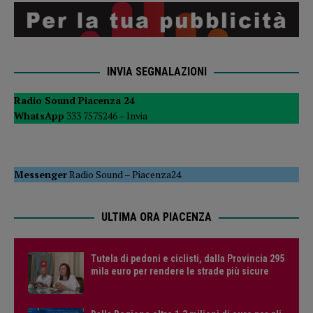
INVIA SEGNALAZIONI
Radio Sound Piacenza 24
WhatsApp
333 7575246 –
Invia
Messenger
Radio Sound
–
Piacenza24
ULTIMA ORA PIACENZA
Tutela di pedoni e ciclisti, dalla Provincia 295
mila euro per rendere le strade più sicure