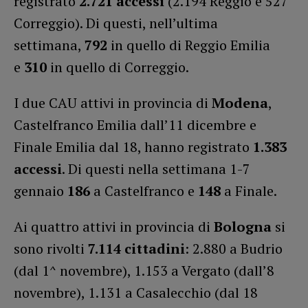
registrato
2.721 accessi
(2.194 Reggio e 527
Correggio). Di questi, nell’ultima
settimana,
792
in quello di Reggio Emilia
e
310
in quello di Correggio.
I due CAU attivi in provincia di
Modena
,
Castelfranco Emilia dall’11 dicembre e
Finale Emilia dal 18, hanno registrato
1.383
accessi
. Di questi nella settimana 1-7
gennaio
186
a Castelfranco e
148
a Finale.
Ai quattro attivi in provincia di
Bologna
si
sono rivolti
7.114 cittadini
: 2.880 a Budrio
(dal 1^ novembre), 1.153 a Vergato (dall’8
novembre), 1.131 a Casalecchio (dal 18