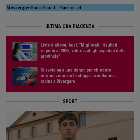
Messenger
Radio Sound
–
Piacenza24
ULTIMA ORA PIACENZA
Liste d’attesa, Ausl: “Migliorati i risultati
rispetto al 2025, valorizzati gli ospedali della
provincia”
Si avvicina a una donna per chiedere
informazioni poi le strappa la collanina,
rapina a Rivergaro
SPORT