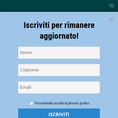
×
Iscriviti per rimanere
aggiornato!
HOME
NOTIZIE
ATTUALITÀ
Castel San Giovanni,
Procedendo accetti la privacy policy
al centro vaccinale temperature troppo elevate: appuntamenti spostati
alla mattina