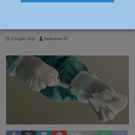
Castel San Giovanni, al centro vaccinale
temperature troppo elevate:
appuntamenti spostati alla mattina
5 Luglio 2021
Redazione FG