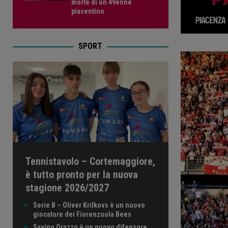
morte di un 49enne
piacentino
SPORT
Tennistavolo – Cortemaggiore,
è tutto pronto per la nuova
stagione 2026/2027
Serie B – Oliver Krilkovs è un nuovo
giocatore dei Fiorenzuola Bees
Savino Orazzo è un nuovo difensore