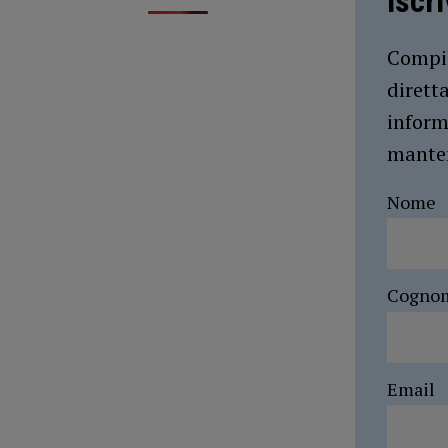
Iscr
Compil
dirett
inform
manten
Nome
Cogno
Email