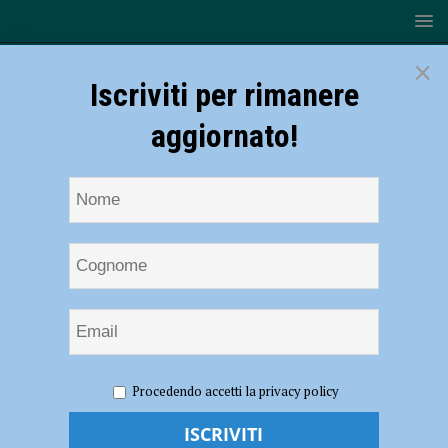
×
Iscriviti per rimanere
aggiornato!
HOME
NOTIZIE
ATTUALITÀ
Appello al consorzio
Procedendo accetti la privacy policy
di bonifica: “Rimandare le elezioni”
Appello al consorzio di bonifica: