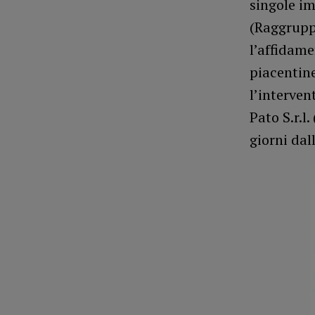
singole i
(Raggrupp
l’affidame
piacentine
l’interven
Pato S.r.l
giorni dal