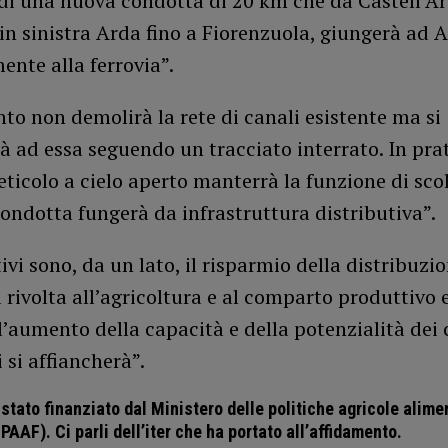
 di una nuova condotta di 20 km che da Castell’A
n sinistra Arda fino a Fiorenzuola, giungerà ad 
ente alla ferrovia”.
nto non demolirà la rete di canali esistente ma si
à ad essa seguendo un tracciato interrato. In prat
reticolo a cielo aperto manterrà la funzione di sc
ondotta fungerà da infrastruttura distributiva”.
tivi sono, da un lato, il risparmio della distribuzi
 rivolta all’agricoltura e al comparto produttivo e
,l’aumento della capacità e della potenzialità dei 
i si affiancherà”.
 stato finanziato dal Ministero delle politiche agricole alime
PAAF). Ci parli dell’iter che ha portato all’affidamento.