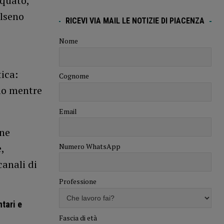
rquato,
Alseno
RICEVI VIA MAIL LE NOTIZIE DI PIACENZA
Nome
ica:
Cognome
olo mentre
Email
one
,
Numero WhatsApp
canali di
Professione
ntari e
Fascia di età