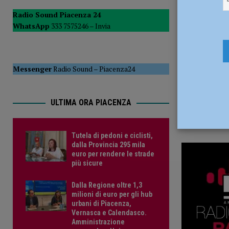
28 Maggio
POLITICA
Radio Sound Piacenza 24
WhatsApp
333 7575246 –
Invia
[ 5 Agosto 2026 ]
Caldo estremo e asili nido, Tagliaferri (F
Messenger
Radio Sound
–
Piacenza24
ULTIMA ORA PIACENZA
Tutela di pedoni e ciclisti,
dalla Provincia 295 mila
euro per rendere le strade
più sicure
Dalla Regione oltre 1,3
milioni di euro per gli hub
urbani di Piacenza,
Vernasca e Calendasco.
Amministrazione