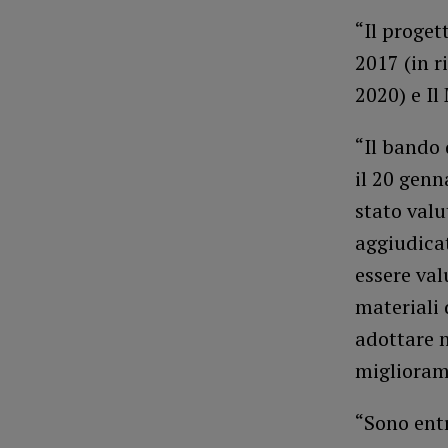
“Il proget
2017 (in 
2020) e I
“Il bando 
il 20 genn
stato val
aggiudica
essere val
materiali 
adottare n
migliorame
“Sono entr