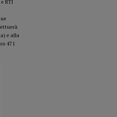
 e RTI
i
due
fettuerà
a) e alla
tro 471