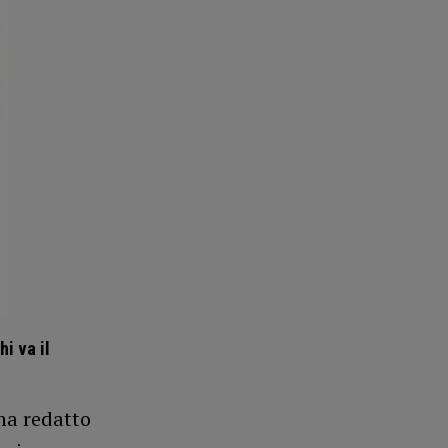
i va il
ha redatto