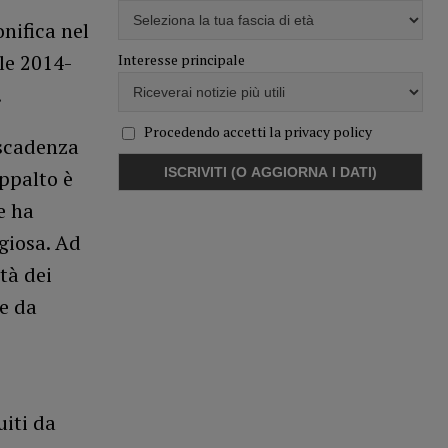
onifica nel
le 2014-
Interesse principale
.
Procedendo accetti la privacy policy
 scadenza
appalto è
e ha
giosa. Ad
tà dei
ve da
uiti da