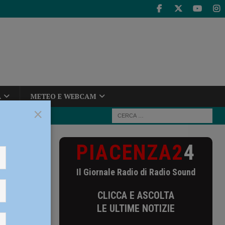
A
METEO E WEBCAM
×
PIACENZA2
4
rzio di
Il Giornale Radio di Radio Sound
sorzio
CLICCA E ASCOLTA
uro
LE ULTIME NOTIZIE