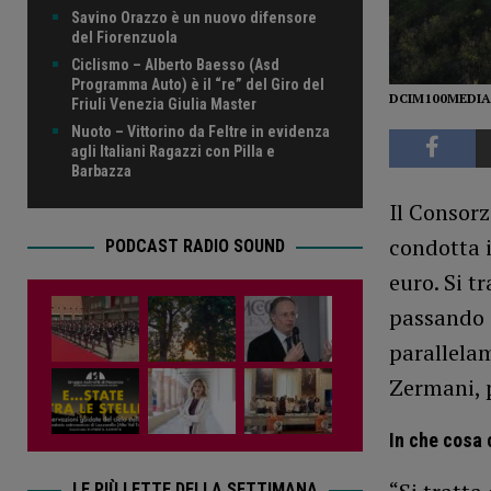
Savino Orazzo è un nuovo difensore
del Fiorenzuola
Ciclismo – Alberto Baesso (Asd
Programma Auto) è il “re” del Giro del
DCIM100MEDIAD
Friuli Venezia Giulia Master
Nuoto – Vittorino da Feltre in evidenza
agli Italiani Ragazzi con Pilla e
Barbazza
Il Consorz
condotta i
PODCAST RADIO SOUND
euro. Si t
passando i
parallelam
Zermani, p
In che cosa 
LE PIÙ LETTE DELLA SETTIMANA