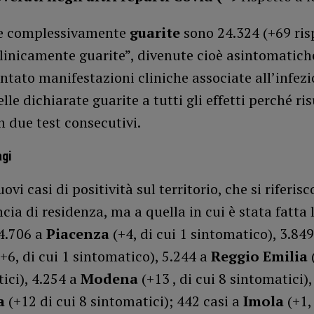
e complessivamente
guarite
sono 24.324 (+69 ris
“clinicamente guarite”, divenute cioè asintomatic
ntato manifestazioni cliniche associate all’infezi
lle dichiarate guarite a tutti gli effetti perché ri
n due test consecutivi.
agi
ovi casi di positività sul territorio, che si riferi
ncia di residenza, ma a quella in cui è stata fatta 
 4.706 a
Piacenza
(+4, di cui 1 sintomatico), 3.849
(+6, di cui 1 sintomatico), 5.244 a
Reggio Emilia
ici), 4.254 a
Modena
(+13 , di cui 8 sintomatici),
a
(+12 di cui 8 sintomatici); 442 casi a
Imola
(+1,