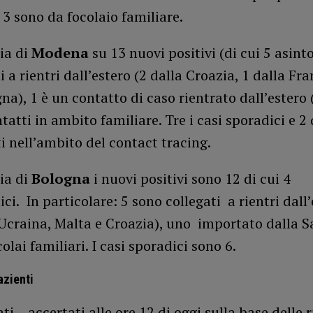
, 3 sono da focolaio familiare.
ia di
Modena
su 13 nuovi positivi (di cui 5 asint
i a rientri dall’estero (2 dalla Croazia, 1 dalla Fra
na), 1 è un contatto di caso rientrato dall’estero
tatti in ambito familiare. Tre i casi sporadici e 2 
i nell’ambito del contact tracing.
ia di
Bologna
i nuovi positivi sono 12 di cui 4
ci. In particolare: 5 sono collegati a rientri dall
 Ucraina, Malta e Croazia), uno importato dalla 
olai familiari. I casi sporadici sono 6.
azienti
ti – accertati alle ore 12 di oggi sulla base delle 