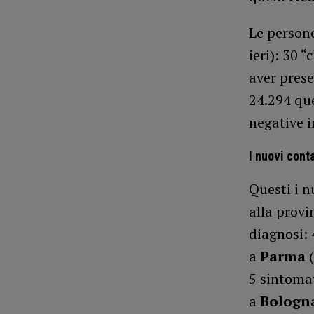
Le person
ieri): 30 
aver prese
24.294 que
negative i
I nuovi cont
Questi i nu
alla provi
diagnosi:
a
Parma
5 sintomat
a
Bologn