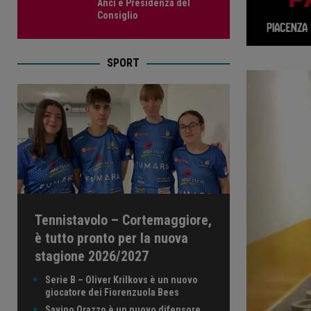
Anci e Presidenza del
Consiglio
SPORT
Tennistavolo – Cortemaggiore,
è tutto pronto per la nuova
stagione 2026/2027
Serie B – Oliver Krilkovs è un nuovo
giocatore dei Fiorenzuola Bees
Savino Orazzo è un nuovo difensore