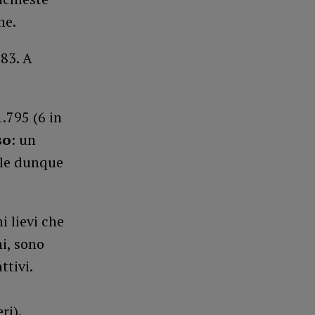
ne.
983. A
1.795 (6 in
so
: un
ale dunque
i lievi che
i, sono
ttivi.
ri).