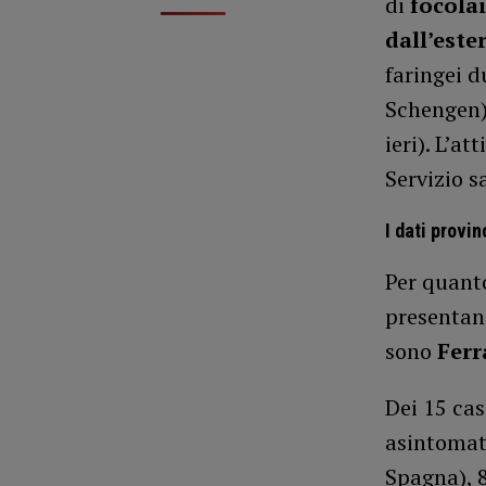
di
focolai
dall’este
faringei d
Schengen)
ieri). L’at
Servizio s
I dati provin
Per quanto
presentan
sono
Ferr
Dei 15 cas
asintomati
Spagna), 