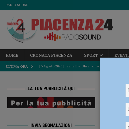
RADIO SOUND
HOME
CRONACA PIACENZA
SPORT
EVENT
[ 5 Agosto 2026 ]
Serie B – Oliver Krilkovs è un nuovo gi
ULTIMA ORA
[ 5 Agosto 2026 ]
Caldo estremo e asili nido, Tagliaferri (F
HOME
[ 5 Agosto 2026 ]
“Contro la violenza sulle donne, mai ban
LA TUA PUBBLICITÀ QUI
di Piacenza
del Consiglio
POLITICA
Coronav
[ 5 Agosto 2026 ]
La Sagra della Pasta Frolla a Pecorara: t
di Pia
[ 5 Agosto 2026 ]
Giuramento per 232 nuovi agenti di poliz
INVIA SEGNALAZIONI
pronti” – AUDIO e FOTO
CRONACA PIACENZA