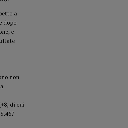
petto a
he dopo
one, e
sultate
scono non
la
(+8, di cui
 5.467