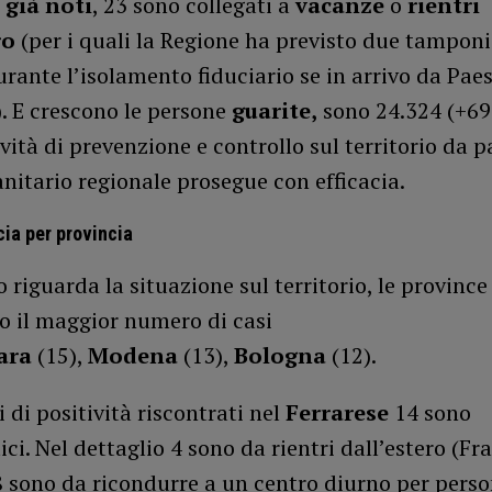
 già noti
, 23 sono collegati a
vacanze
o
rientri
ro
(per i quali la Regione ha previsto due tampon
urante l’isolamento fiduciario se in arrivo da Paes
. E crescono le persone
guarite,
sono 24.324 (+69 
tività di prevenzione e controllo sul territorio da p
anitario regionale prosegue con efficacia.
cia per provincia
 riguarda la situazione sul territorio, le province
o il maggior numero di casi
ara
(15),
Modena
(13),
Bologna
(12).
i di positività riscontrati nel
Ferrarese
14 sono
ci. Nel dettaglio 4 sono da rientri dall’estero (Fr
8 sono da ricondurre a un centro diurno per pers